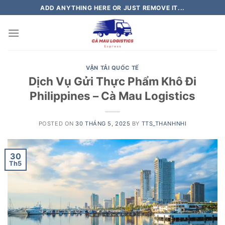
Skip
ADD ANYTHING HERE OR JUST REMOVE IT...
to
content
VẬN TẢI QUỐC TẾ
Dịch Vụ Gửi Thực Phẩm Khô Đi
Philippines – Cà Mau Logistics
POSTED ON
30 THÁNG 5, 2025
BY
TTS_THANHNHI
30
Th5