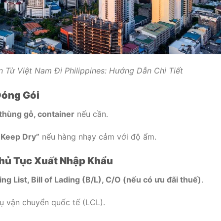
 Từ Việt Nam Đi Philippines: Hướng Dẫn Chi Tiết
Đóng Gói
 thùng gỗ, container
nếu cần.
“Keep Dry”
nếu hàng nhạy cảm với độ ẩm.
Thủ Tục Xuất Nhập Khẩu
ing List, Bill of Lading (B/L), C/O (nếu có ưu đãi thuế)
.
vụ vận chuyển quốc tế (LCL).