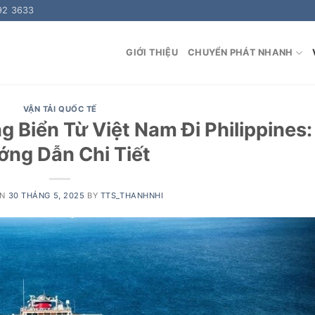
92 3633
GIỚI THIỆU
CHUYỂN PHÁT NHANH
VẬN TẢI QUỐC TẾ
 Biển Từ Việt Nam Đi Philippines:
ng Dẫn Chi Tiết
ON
30 THÁNG 5, 2025
BY
TTS_THANHNHI