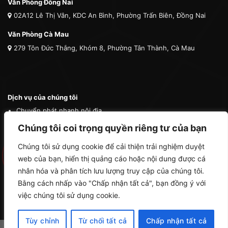
Văn Phòng Đồng Nai
02A12 Lê Thị Vân, KDC An Bình, Phường Trấn Biên, Đồng Nai
Văn Phòng Cà Mau
279 Tôn Đức Thắng, Khóm 8, Phường Tân Thành, Cà Mau
Dịch vụ của chúng tôi
Chuyển phát nhanh nội địa
Chuyển phát nhanh quốc tế
Chúng tôi coi trọng quyền riêng tư của bạn
Vận tải quốc tế
Chúng tôi sử dụng cookie để cải thiện trải nghiệm duyệt
Vận chuyển thú cưng
web của bạn, hiển thị quảng cáo hoặc nội dung được cá
Mua hộ hàng nước ngoài
nhân hóa và phân tích lưu lượng truy cập của chúng tôi.
Bằng cách nhấp vào "Chấp nhận tất cả", bạn đồng ý với
việc chúng tôi sử dụng cookie.
Tùy chỉnh
Từ chối tất cả
Chấp nhận tất cả