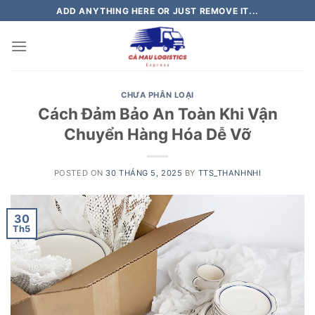
Skip
ADD ANYTHING HERE OR JUST REMOVE IT...
to
content
CHƯA PHÂN LOẠI
Cách Đảm Bảo An Toàn Khi Vận
Chuyển Hàng Hóa Dễ Vỡ
POSTED ON
30 THÁNG 5, 2025
BY
TTS_THANHNHI
30
Th5