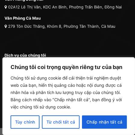
02A12 Lê Thị Vân, KDC An Bình, Phường Trấn Biên, Đồng Nai
Văn Phòng Cà Mau
279 Tôn Đức Thắng, Khóm 8, Phường Tân Thành, Cà Mau
Dịch vụ của chúng tôi
Chuyển phát nhanh nội địa
Chúng tôi coi trọng quyền riêng tư của bạn
Chuyển phát nhanh quốc tế
Chúng tôi sử dụng cookie để cải thiện trải nghiệm duyệt
Vận tải quốc tế
web của bạn, hiển thị quảng cáo hoặc nội dung được cá
Vận chuyển thú cưng
nhân hóa và phân tích lưu lượng truy cập của chúng tôi.
Mua hộ hàng nước ngoài
Bằng cách nhấp vào "Chấp nhận tất cả", bạn đồng ý với
việc chúng tôi sử dụng cookie.
Tùy chỉnh
Từ chối tất cả
Chấp nhận tất cả
Copyright 2026 ©
Cà Mau Logistics