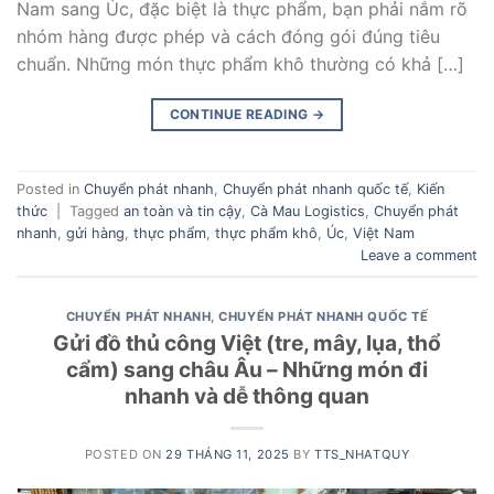
Nam sang Úc, đặc biệt là thực phẩm, bạn phải nắm rõ
nhóm hàng được phép và cách đóng gói đúng tiêu
chuẩn. Những món thực phẩm khô thường có khả […]
CONTINUE READING
→
Posted in
Chuyển phát nhanh
,
Chuyển phát nhanh quốc tế
,
Kiến
thức
|
Tagged
an toàn và tin cậy
,
Cà Mau Logistics
,
Chuyển phát
nhanh
,
gửi hàng
,
thực phẩm
,
thực phẩm khô
,
Úc
,
Việt Nam
Leave a comment
CHUYỂN PHÁT NHANH
,
CHUYỂN PHÁT NHANH QUỐC TẾ
Gửi đồ thủ công Việt (tre, mây, lụa, thổ
cẩm) sang châu Âu – Những món đi
nhanh và dễ thông quan
POSTED ON
29 THÁNG 11, 2025
BY
TTS_NHATQUY