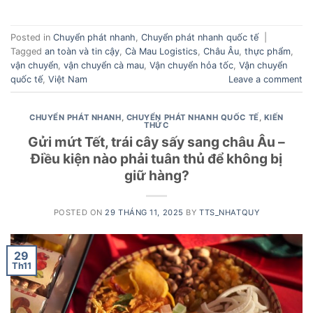
Posted in
Chuyển phát nhanh
,
Chuyển phát nhanh quốc tế
|
Tagged
an toàn và tin cậy
,
Cà Mau Logistics
,
Châu Âu
,
thực phẩm
,
vận chuyển
,
vận chuyển cà mau
,
Vận chuyển hỏa tốc
,
Vận chuyển
quốc tế
,
Việt Nam
Leave a comment
CHUYỂN PHÁT NHANH
,
CHUYỂN PHÁT NHANH QUỐC TẾ
,
KIẾN
THỨC
Gửi mứt Tết, trái cây sấy sang châu Âu –
Điều kiện nào phải tuân thủ để không bị
giữ hàng?
POSTED ON
29 THÁNG 11, 2025
BY
TTS_NHATQUY
29
Th11