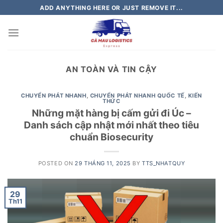
Skip
ADD ANYTHING HERE OR JUST REMOVE IT...
to
content
AN TOÀN VÀ TIN CẬY
CHUYỂN PHÁT NHANH
,
CHUYỂN PHÁT NHANH QUỐC TẾ
,
KIẾN
THỨC
Những mặt hàng bị cấm gửi đi Úc –
Danh sách cập nhật mới nhất theo tiêu
chuẩn Biosecurity
POSTED ON
29 THÁNG 11, 2025
BY
TTS_NHATQUY
29
Th11