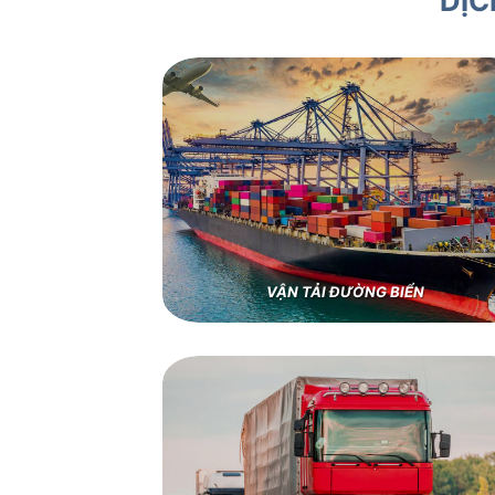
DỊC
VẬN TẢI ĐƯỜNG BIỂN