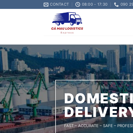
Skip
CONTACT
08:00 - 17:30
090 2
to
content
DOMESTI
DELIVER
FAST – ACCURATE – SAFE – PROFES