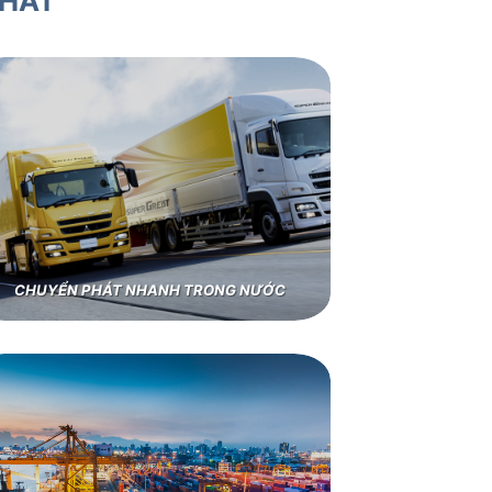
NHẤT
CHUYỂN PHÁT NHANH TRONG NƯỚC