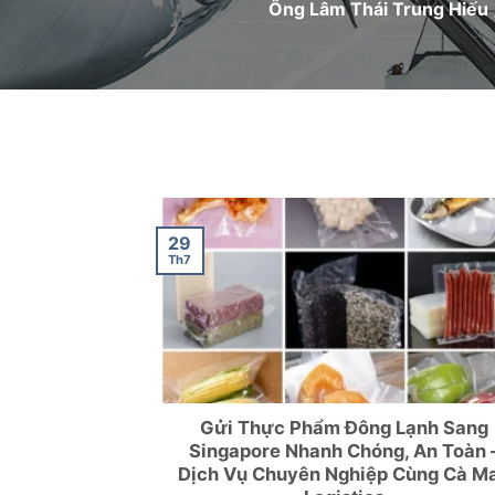
29
Th7
 Nam Sang Mỹ
Gửi Thực Phẩm Đông Lạnh Sang
– Giải Pháp
Singapore Nhanh Chóng, An Toàn 
uất Khẩu
Dịch Vụ Chuyên Nghiệp Cùng Cà M
Logistics
 Sang Mỹ Nhanh