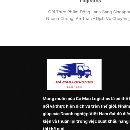
Gửi Thực Phẩm Đông Lạnh Sang Singapo
i [...]
Nhanh Chóng, An Toàn – Dịch Vụ Chuyên [.
Mong muốn của Cà Mau Logistics là có thể 
nối và thực hiện dịch vụ trên thế giới. Nhằm
giúp các Doanh nghiệp Việt Nam đạt đủ điề
kiện và thuận lợi trong việc xuất khẩu hàng
tới thế giới.