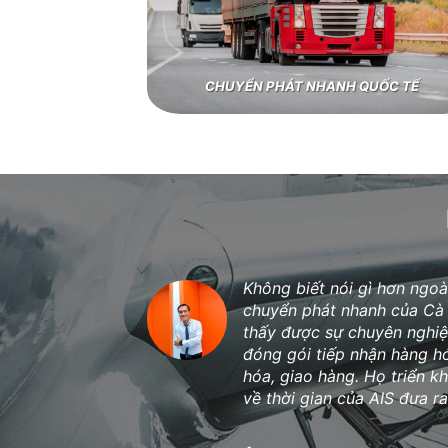
CHUYỂN PHÁT NHANH QUỐC TẾ
Là một người bán hàng onl
hàng từ Ấn Độ và nhiều quố
phải đi tìm những đơn vị v
tranh. Thật may là tôi đã t
đơn vị tôi tin tưởng 100%…
Chị Mai Vân
/
(Chủ Shop M