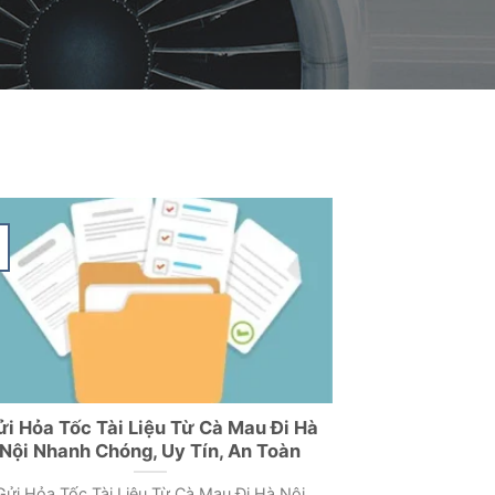
Ôn
ửi Hỏa Tốc Tài Liệu Từ Cà Mau Đi Hà
Nội Nhanh Chóng, Uy Tín, An Toàn
Gửi Hỏa Tốc Tài Liệu Từ Cà Mau Đi Hà Nội
Nhanh Chóng, Uy Tín, [...]