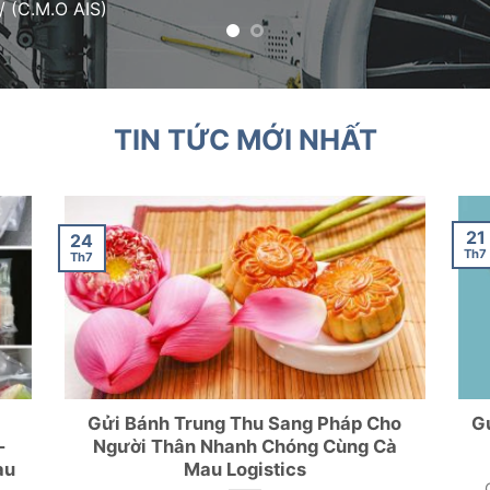
TIN TỨC MỚI NHẤT
21
24
Th7
Th7
Gửi Bánh Trung Thu Sang Pháp Cho
G
–
Người Thân Nhanh Chóng Cùng Cà
au
Mau Logistics
Gửi Bánh Trung Thu Sang Pháp Cho Người