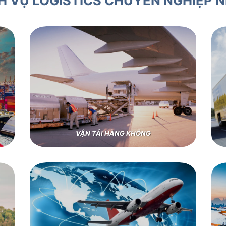
H VỤ LOGISTICS CHUYÊN NGHIỆP 
VẬN TẢI HÀNG KHÔNG