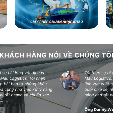
GIẤY PHÉP CHUẨN NHẬP KHẨU
KHÁCH HÀNG NÓI VỀ CHÚNG TÔ
ine và thường xuyên đánh
Là đơn vị đối 
c gia khác về. Tôi liên tục
nằm qua, chúng
ận chuyển uy tín, giá cạnh
phàn nàn về d
ìm thấy Cà Mau Logistics,
Mau Logistics 
một Quý đối tá
ỹ Phẩm Vaadi)
Eric Huy