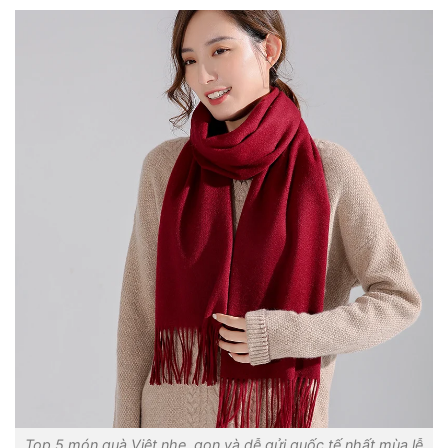
Top 5 món quà Việt nhẹ, gọn và dễ gửi quốc tế nhất mùa lễ