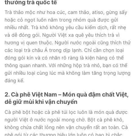
thưởng trà quốc tế
Trà thảo mộc như hoa cúc, cam thảo, atiso, gừng sấy
hoặc cỏ ngọt luôn nằm trong nhóm quà được gửi
nhiều nhất. Trà khô không yêu cầu kiểm dịch, rất nhẹ
và dễ đóng gói. Người Việt xa quê yêu thích trà vì
hương vị quen thuộc. Người nước ngoài cũng thích thử
các loại trà châu Á trong dịp lạnh. Chỉ cần chọn loại
đóng gói kín và có nhãn rõ ràng là kiện hàng có thể
thông quan nhanh. Với những hộp trà nhỏ, bạn có thể
gửi nhiều loại cùng lúc mà không làm tăng trọng lượng
đáng kể.
2. Cà phê Việt Nam – Món quà đậm chất Việt,
dễ giữ mùi khi vận chuyển
Cà phê bột hoặc cà phê túi lọc luôn là món quà được
người Việt ở nước ngoài mong chờ. Bột cà phê khô,
không chứa chất lỏng nên vận chuyển rất an toàn. Cà
phê gói từ các thương hiệu lớn luôn có bao bì chắc,