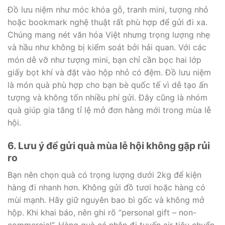
Đồ lưu niệm như móc khóa gỗ, tranh mini, tượng nhỏ
hoặc bookmark nghệ thuật rất phù hợp để gửi đi xa.
Chúng mang nét văn hóa Việt nhưng trọng lượng nhẹ
và hầu như không bị kiểm soát bởi hải quan. Với các
món dễ vỡ như tượng mini, bạn chỉ cần bọc hai lớp
giấy bọt khí và đặt vào hộp nhỏ có đệm. Đồ lưu niệm
là món quà phù hợp cho bạn bè quốc tế vì dễ tạo ấn
tượng và không tốn nhiều phí gửi. Đây cũng là nhóm
quà giúp gia tăng tỉ lệ mở đơn hàng mới trong mùa lễ
hội.
6. Lưu ý để gửi quà mùa lễ hội không gặp rủi
ro
Bạn nên chọn quà có trọng lượng dưới 2kg để kiện
hàng đi nhanh hơn. Không gửi đồ tươi hoặc hàng có
mùi mạnh. Hãy giữ nguyên bao bì gốc và không mở
hộp. Khi khai báo, nên ghi rõ “personal gift – non-
commercial”. Hàng quà cá nhân đi tuyến air tiêu chuẩn