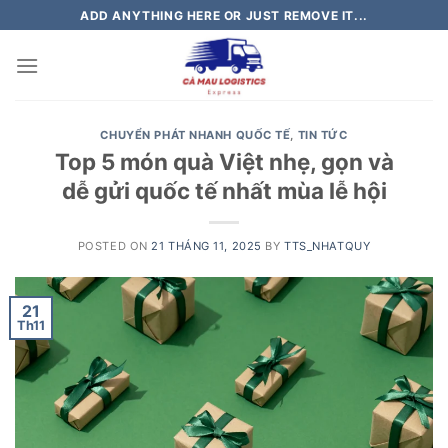
Skip
ADD ANYTHING HERE OR JUST REMOVE IT...
to
content
CHUYỂN PHÁT NHANH QUỐC TẾ
,
TIN TỨC
Top 5 món quà Việt nhẹ, gọn và
dễ gửi quốc tế nhất mùa lễ hội
POSTED ON
21 THÁNG 11, 2025
BY
TTS_NHATQUY
21
Th11