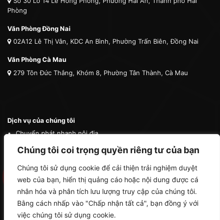
Số 30 Lô 14 Lê Hồng Phong, Phường Hải An, Thành phố Hải
Phòng
Văn Phòng Đồng Nai
02A12 Lê Thị Vân, KDC An Bình, Phường Trấn Biên, Đồng Nai
Văn Phòng Cà Mau
279 Tôn Đức Thắng, Khóm 8, Phường Tân Thành, Cà Mau
Dịch vụ của chúng tôi
Chuyển phát nhanh nội địa
Chuyển phát nhanh quốc tế
Chúng tôi coi trọng quyền riêng tư của bạn
Vận tải quốc tế
Chúng tôi sử dụng cookie để cải thiện trải nghiệm duyệt
Vận chuyển thú cưng
web của bạn, hiển thị quảng cáo hoặc nội dung được cá
Mua hộ hàng nước ngoài
nhân hóa và phân tích lưu lượng truy cập của chúng tôi.
Bằng cách nhấp vào "Chấp nhận tất cả", bạn đồng ý với
việc chúng tôi sử dụng cookie.