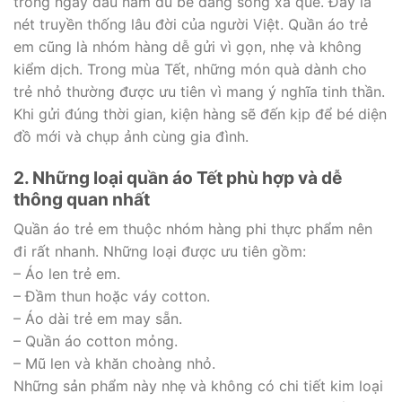
trong ngày đầu năm dù bé đang sống xa quê. Đây là
nét truyền thống lâu đời của người Việt. Quần áo trẻ
em cũng là nhóm hàng dễ gửi vì gọn, nhẹ và không
kiểm dịch. Trong mùa Tết, những món quà dành cho
trẻ nhỏ thường được ưu tiên vì mang ý nghĩa tinh thần.
Khi gửi đúng thời gian, kiện hàng sẽ đến kịp để bé diện
đồ mới và chụp ảnh cùng gia đình.
2. Những loại quần áo Tết phù hợp và dễ
thông quan nhất
Quần áo trẻ em thuộc nhóm hàng phi thực phẩm nên
đi rất nhanh. Những loại được ưu tiên gồm:
– Áo len trẻ em.
– Đầm thun hoặc váy cotton.
– Áo dài trẻ em may sẵn.
– Quần áo cotton mỏng.
– Mũ len và khăn choàng nhỏ.
Những sản phẩm này nhẹ và không có chi tiết kim loại