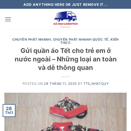
Skip
ADD ANYTHING HERE OR JUST REMOVE IT...
to
content
CHUYỂN PHÁT NHANH
,
CHUYỂN PHÁT NHANH QUỐC TẾ
,
KIẾN
THỨC
Gửi quần áo Tết cho trẻ em ở
nước ngoài – Những loại an toàn
và dễ thông quan
POSTED ON
28 THÁNG 11, 2025
BY
TTS_NHATQUY
28
Th11