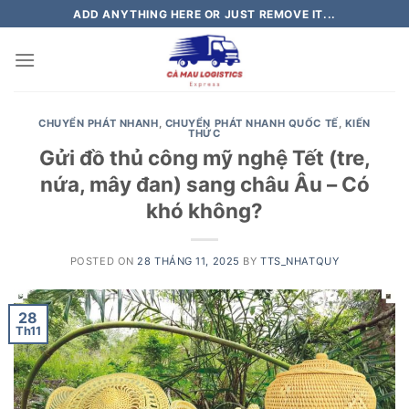
Skip
ADD ANYTHING HERE OR JUST REMOVE IT...
to
content
CHUYỂN PHÁT NHANH
,
CHUYỂN PHÁT NHANH QUỐC TẾ
,
KIẾN
THỨC
Gửi đồ thủ công mỹ nghệ Tết (tre,
nứa, mây đan) sang châu Âu – Có
khó không?
POSTED ON
28 THÁNG 11, 2025
BY
TTS_NHATQUY
28
Th11