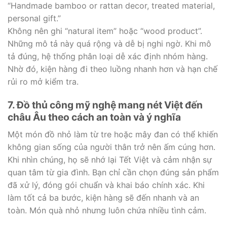
“Handmade bamboo or rattan decor, treated material,
personal gift.”
Không nên ghi “natural item” hoặc “wood product”.
Những mô tả này quá rộng và dễ bị nghi ngờ. Khi mô
tả đúng, hệ thống phân loại dễ xác định nhóm hàng.
Nhờ đó, kiện hàng đi theo luồng nhanh hơn và hạn chế
rủi ro mở kiểm tra.
7. Đồ thủ công mỹ nghệ mang nét Việt đến
châu Âu theo cách an toàn và ý nghĩa
Một món đồ nhỏ làm từ tre hoặc mây đan có thể khiến
không gian sống của người thân trở nên ấm cúng hơn.
Khi nhìn chúng, họ sẽ nhớ lại Tết Việt và cảm nhận sự
quan tâm từ gia đình. Bạn chỉ cần chọn đúng sản phẩm
đã xử lý, đóng gói chuẩn và khai báo chính xác. Khi
làm tốt cả ba bước, kiện hàng sẽ đến nhanh và an
toàn. Món quà nhỏ nhưng luôn chứa nhiều tình cảm.