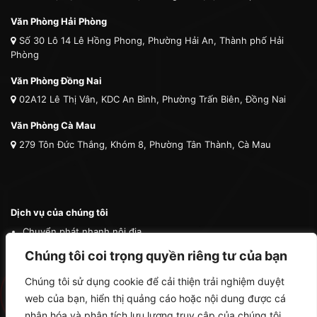
Văn Phòng Hải Phòng
Số 30 Lô 14 Lê Hồng Phong, Phường Hải An, Thành phố Hải
Phòng
Văn Phòng Đồng Nai
02A12 Lê Thị Vân, KDC An Bình, Phường Trấn Biên, Đồng Nai
Văn Phòng Cà Mau
279 Tôn Đức Thắng, Khóm 8, Phường Tân Thành, Cà Mau
Dịch vụ của chúng tôi
Chuyển phát nhanh nội địa
Chuyển phát nhanh quốc tế
Chúng tôi coi trọng quyền riêng tư của bạn
Vận tải quốc tế
Chúng tôi sử dụng cookie để cải thiện trải nghiệm duyệt
Vận chuyển thú cưng
web của bạn, hiển thị quảng cáo hoặc nội dung được cá
Mua hộ hàng nước ngoài
nhân hóa và phân tích lưu lượng truy cập của chúng tôi.