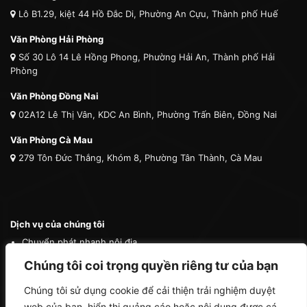
Lô B1.29, kiệt 44 Hồ Đắc Di, Phường An Cựu, Thành phố Huế
Văn Phòng Hải Phòng
Số 30 Lô 14 Lê Hồng Phong, Phường Hải An, Thành phố Hải
Phòng
Văn Phòng Đồng Nai
02A12 Lê Thị Vân, KDC An Bình, Phường Trấn Biên, Đồng Nai
Văn Phòng Cà Mau
279 Tôn Đức Thắng, Khóm 8, Phường Tân Thành, Cà Mau
Dịch vụ của chúng tôi
Chuyển phát nhanh nội địa
Chuyển phát nhanh quốc tế
Chúng tôi coi trọng quyền riêng tư của bạn
Vận tải quốc tế
Chúng tôi sử dụng cookie để cải thiện trải nghiệm duyệt
Vận chuyển thú cưng
web của bạn, hiển thị quảng cáo hoặc nội dung được cá