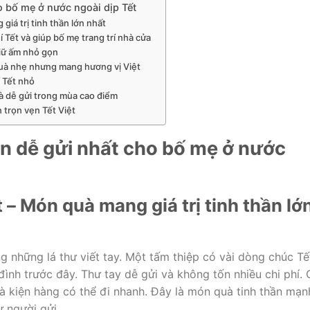
o bố mẹ ở nước ngoài dịp Tết
giá trị tinh thần lớn nhất
í Tết và giúp bố mẹ trang trí nhà cửa
giữ ấm nhỏ gọn
 quà nhẹ nhưng mang hương vị Việt
í Tết nhỏ
và dễ gửi trong mùa cao điểm
 trọn vẹn Tết Việt
ần dễ gửi nhất cho bố mẹ ở nước
t – Món quà mang giá trị tinh thần lớ
g những lá thư viết tay. Một tấm thiệp có vài dòng chúc Tế
ình trước đây. Thư tay dễ gửi và không tốn nhiều chi phí. 
à kiện hàng có thể đi nhanh. Đây là món quà tinh thần mạn
 người gửi.