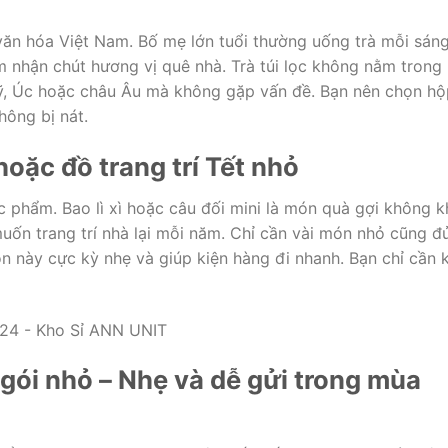
văn hóa Việt Nam. Bố mẹ lớn tuổi thường uống trà mỗi sáng
m nhận chút hương vị quê nhà. Trà túi lọc không nằm trong
Mỹ, Úc hoặc châu Âu mà không gặp vấn đề. Bạn nên chọn hộ
hông bị nát.
 hoặc đồ trang trí Tết nhỏ
c phẩm. Bao lì xì hoặc câu đối mini là món quà gợi không k
uốn trang trí nhà lại mỗi năm. Chỉ cần vài món nhỏ cũng đ
n này cực kỳ nhẹ và giúp kiện hàng đi nhanh. Bạn chỉ cần 
 gói nhỏ – Nhẹ và dễ gửi trong mùa