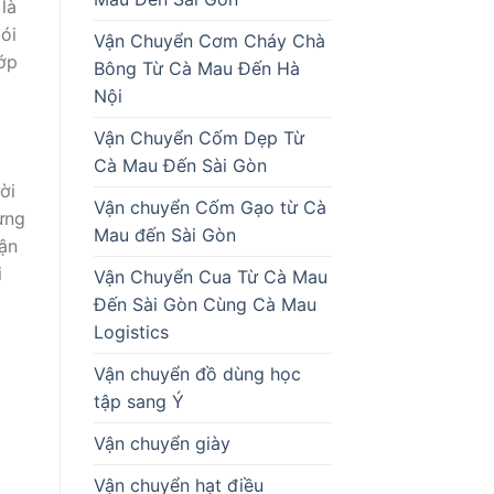
là
ói
Vận Chuyển Cơm Cháy Chà
lớp
Bông Từ Cà Mau Đến Hà
Nội
Vận Chuyển Cốm Dẹp Từ
Cà Mau Đến Sài Gòn
ời
Vận chuyển Cốm Gạo từ Cà
ừng
Mau đến Sài Gòn
hận
i
Vận Chuyển Cua Từ Cà Mau
Đến Sài Gòn Cùng Cà Mau
Logistics
Vận chuyển đồ dùng học
tập sang Ý
Vận chuyển giày
Vận chuyển hạt điều