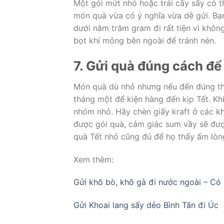
Một gói mứt nhỏ hoặc trái cây sấy có 
món quà vừa có ý nghĩa vừa dễ gửi. Bạ
dưới năm trăm gram đi rất tiện vì khôn
bọt khí mỏng bên ngoài để tránh nén.
7. Gửi quà đúng cách để
Món quà dù nhỏ nhưng nếu đến đúng thờ
tháng một để kiện hàng đến kịp Tết. Kh
nhóm nhỏ. Hãy chèn giấy kraft ở các k
được gói quà, cảm giác sum vầy sẽ được
quà Tết nhỏ cũng đủ để họ thấy ấm lòn
Xem thêm:
Gửi khô bò, khô gà đi nước ngoài – Có
Gửi Khoai lang sấy dẻo Bình Tân đi Úc