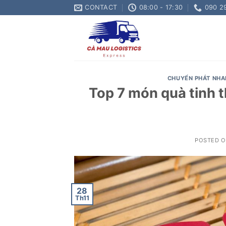
Skip
CONTACT
08:00 - 17:30
090 2
to
content
CHUYỂN PHÁT NHA
Top 7 món quà tinh 
POSTED 
28
Th11