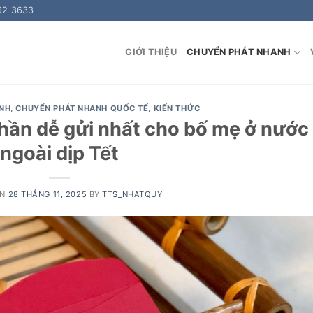
92 3633
GIỚI THIỆU
CHUYỂN PHÁT NHANH
NH
,
CHUYỂN PHÁT NHANH QUỐC TẾ
,
KIẾN THỨC
thần dễ gửi nhất cho bố mẹ ở nước
ngoài dịp Tết
ON
28 THÁNG 11, 2025
BY
TTS_NHATQUY