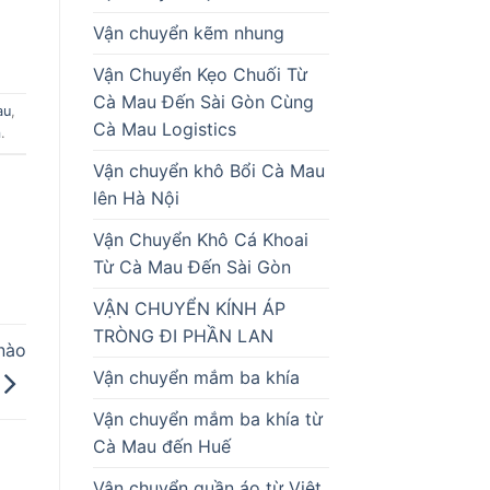
Vận chuyển kẽm nhung
Vận Chuyển Kẹo Chuối Từ
Cà Mau Đến Sài Gòn Cùng
au
,
Cà Mau Logistics
m
.
Vận chuyển khô Bổi Cà Mau
lên Hà Nội
Vận Chuyển Khô Cá Khoai
Từ Cà Mau Đến Sài Gòn
VẬN CHUYỂN KÍNH ÁP
TRÒNG ĐI PHẦN LAN
nào
Vận chuyển mắm ba khía
Vận chuyển mắm ba khía từ
Cà Mau đến Huế
Vận chuyển quần áo từ Việt