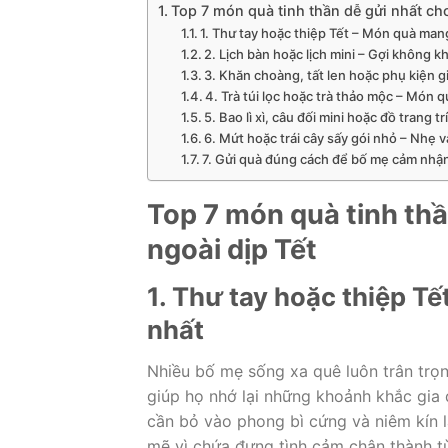
Top 7 món quà tinh thần dễ gửi nhất ch
1. Thư tay hoặc thiệp Tết – Món quà mang 
2. Lịch bàn hoặc lịch mini – Gợi không kh
3. Khăn choàng, tất len hoặc phụ kiện 
4. Trà túi lọc hoặc trà thảo mộc – Món
5. Bao lì xì, câu đối mini hoặc đồ trang tr
6. Mứt hoặc trái cây sấy gói nhỏ – Nhẹ 
7. Gửi quà đúng cách để bố mẹ cảm nhận
Top 7 món quà tinh th
ngoài dịp Tết
1. Thư tay hoặc thiệp Tế
nhất
Nhiều bố mẹ sống xa quê luôn trân trọn
giúp họ nhớ lại những khoảnh khắc gia đ
cần bỏ vào phong bì cứng và niêm kín l
mẽ vì chứa đựng tình cảm chân thành từ