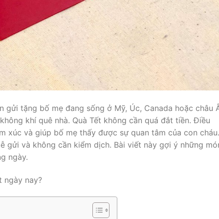
uốn gửi tặng bố mẹ đang sống ở Mỹ, Úc, Canada hoặc châu 
hông khí quê nhà. Quà Tết không cần quá đắt tiền. Điều
cảm xúc và giúp bố mẹ thấy được sự quan tâm của con cháu
ễ gửi và không cần kiểm dịch. Bài viết này gợi ý những mó
ng ngày.