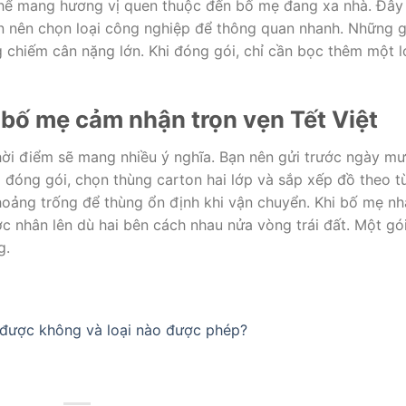
thể mang hương vị quen thuộc đến bố mẹ đang xa nhà. Đây 
n nên chọn loại công nghiệp để thông quan nhanh. Những g
g chiếm cân nặng lớn. Khi đóng gói, chỉ cần bọc thêm một 
 bố mẹ cảm nhận trọn vẹn Tết Việt
i điểm sẽ mang nhiều ý nghĩa. Bạn nên gửi trước ngày mư
i đóng gói, chọn thùng carton hai lớp và sắp xếp đồ theo t
hoảng trống để thùng ổn định khi vận chuyển. Khi bố mẹ n
 nhân lên dù hai bên cách nhau nửa vòng trái đất. Một gó
g.
 được không và loại nào được phép?