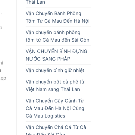
Thái Lan
.
Vận Chuyển Bánh Phồng
Tôm Từ Cà Mau Đến Hà Nội
p
Vận chuyển bánh phồng
tôm từ Cà Mau đến Sài Gòn
VẬN CHUYỂN BÌNH ĐỰNG
NƯỚC SANG PHÁP
hí
Vận chuyển bình giữ nhiệt
ủ
kẹp
Vận chuyển bột cà phê từ
Việt Nam sang Thái Lan
Vận Chuyển Cây Cảnh Từ
Cà Mau Đến Hà Nội Cùng
Cà Mau Logistics
Vận Chuyển Chả Cá Từ Cà
Mau Đến Sài Gòn