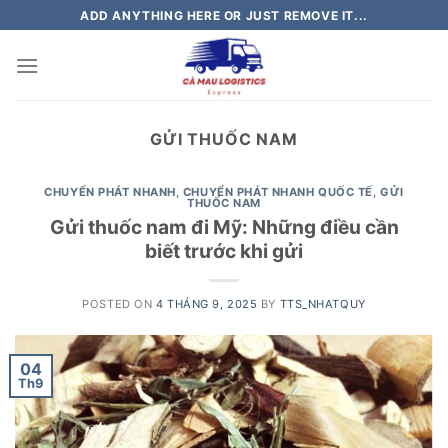
Skip
ADD ANYTHING HERE OR JUST REMOVE IT...
to
content
GỬI THUỐC NAM
CHUYỂN PHÁT NHANH
,
CHUYỂN PHÁT NHANH QUỐC TẾ
,
GỬI
THUỐC NAM
Gửi thuốc nam đi Mỹ: Những điều cần
biết trước khi gửi
POSTED ON
4 THÁNG 9, 2025
BY
TTS_NHATQUY
04
Th9