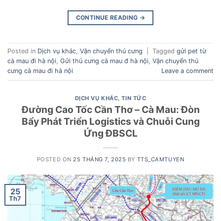
CONTINUE READING
→
Posted in
Dịch vụ khác
,
Vận chuyển thú cưng
|
Tagged
gửi pet từ
cà mau đi hà nội
,
Gửi thú cưng cà mau đ hà nội
,
Vận chuyển thú
cưng cà mau đi hà nội
Leave a comment
DỊCH VỤ KHÁC
,
TIN TỨC
Đường Cao Tốc Cần Thơ – Cà Mau: Đòn
Bẩy Phát Triển Logistics và Chuỗi Cung
Ứng ĐBSCL
POSTED ON
25 THÁNG 7, 2025
BY
TTS_CAMTUYEN
25
Th7