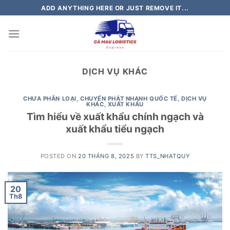
Skip
ADD ANYTHING HERE OR JUST REMOVE IT...
to
content
DỊCH VỤ KHÁC
CHƯA PHÂN LOẠI
,
CHUYỂN PHÁT NHANH QUỐC TẾ
,
DỊCH VỤ
KHÁC
,
XUẤT KHẨU
Tìm hiểu về xuất khẩu chính ngạch và
xuất khẩu tiểu ngạch
POSTED ON
20 THÁNG 8, 2025
BY
TTS_NHATQUY
20
Th8