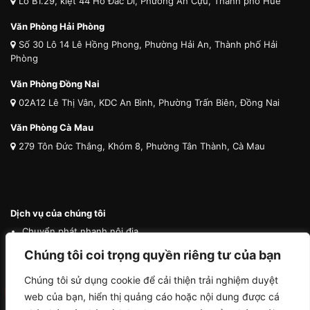
Lô B1.29, kiệt 44 Hồ Đắc Di, Phường An Cựu, Thành phố Huế
Văn Phòng Hải Phòng
Số 30 Lô 14 Lê Hồng Phong, Phường Hải An, Thành phố Hải
Phòng
Văn Phòng Đồng Nai
02A12 Lê Thị Vân, KDC An Bình, Phường Trấn Biên, Đồng Nai
Văn Phòng Cà Mau
279 Tôn Đức Thắng, Khóm 8, Phường Tân Thành, Cà Mau
Dịch vụ của chúng tôi
Chuyển phát nhanh nội địa
Chuyển phát nhanh quốc tế
Chúng tôi coi trọng quyền riêng tư của bạn
Vận tải quốc tế
Chúng tôi sử dụng cookie để cải thiện trải nghiệm duyệt
Vận chuyển thú cưng
web của bạn, hiển thị quảng cáo hoặc nội dung được cá
Mua hộ hàng nước ngoài