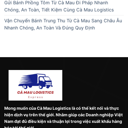
Gửi Bánh Phồng Tôm Từ Cà Mau Đi Pháp Nhanh
Chóng, An Toàn, Tiết Kiệm Cùng Cà Mau Logistics
Vận Chuyển Bánh Trung Thu Từ Cà Mau Sang Châu Âu
Nhanh Chóng, An Toàn Và Đúng Quy Định
Mong muốn của Cà Mau Logistics là có thể kết nối và thực
hiện dịch vụ trên thế giới. Nhằm giúp các Doanh nghiệp Việt
Nam đạt đủ điều kiện và thuận lợi trong việc xuất khẩu hàng
hóa tới thế giới.