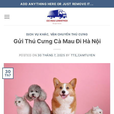
Skip
ADD ANYTHING HERE OR JUST REMOVE IT...
to
content
DỊCH VỤ KHÁC
,
VẬN CHUYỂN THÚ CƯNG
Gửi Thú Cưng Cà Mau Đi Hà Nội
POSTED ON
30 THÁNG 7, 2025
BY
TTS_CAMTUYEN
30
Th7