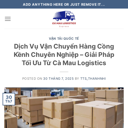
Skip
ADD ANYTHING HERE OR JUST REMOVE IT...
to
content
VẬN TẢI QUỐC TẾ
Dịch Vụ Vận Chuyển Hàng Cồng
Kềnh Chuyên Nghiệp – Giải Pháp
Tối Ưu Từ Cà Mau Logistics
POSTED ON
30 THÁNG 7, 2025
BY
TTS_THANHNHI
30
Th7