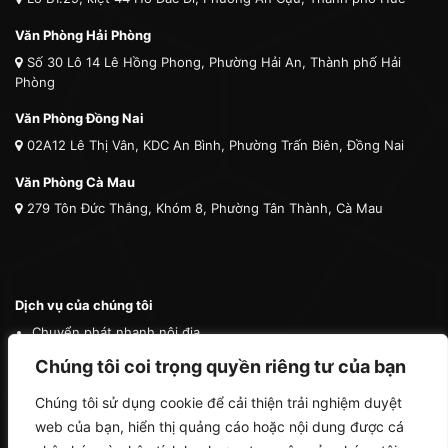
Văn Phòng Hải Phòng
Số 30 Lô 14 Lê Hồng Phong, Phường Hải An, Thành phố Hải
Phòng
Văn Phòng Đồng Nai
02A12 Lê Thị Vân, KDC An Bình, Phường Trấn Biên, Đồng Nai
Văn Phòng Cà Mau
279 Tôn Đức Thắng, Khóm 8, Phường Tân Thành, Cà Mau
Dịch vụ của chúng tôi
Chuyển phát nhanh nội địa
Chuyển phát nhanh quốc tế
Chúng tôi coi trọng quyền riêng tư của bạn
Vận tải quốc tế
Chúng tôi sử dụng cookie để cải thiện trải nghiệm duyệt
Vận chuyển thú cưng
web của bạn, hiển thị quảng cáo hoặc nội dung được cá
Mua hộ hàng nước ngoài