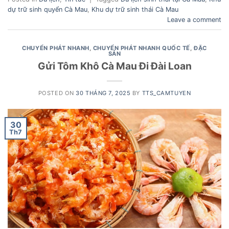
dự trữ sinh quyển Cà Mau
,
Khu dự trữ sinh thái Cà Mau
Leave a comment
CHUYỂN PHÁT NHANH
,
CHUYỂN PHÁT NHANH QUỐC TẾ
,
ĐẶC
SẢN
Gửi Tôm Khô Cà Mau Đi Đài Loan
POSTED ON
30 THÁNG 7, 2025
BY
TTS_CAMTUYEN
30
Th7