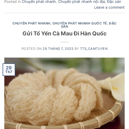
Posted in
Chuyển phát nhanh
,
Chuyển phát nhanh nội địa
,
Đặc sản
Leave a comment
CHUYỂN PHÁT NHANH
,
CHUYỂN PHÁT NHANH QUỐC TẾ
,
ĐẶC
SẢN
Gửi Tổ Yến Cà Mau Đi Hàn Quốc
POSTED ON
29 THÁNG 7, 2025
BY
TTS_CAMTUYEN
29
Th7