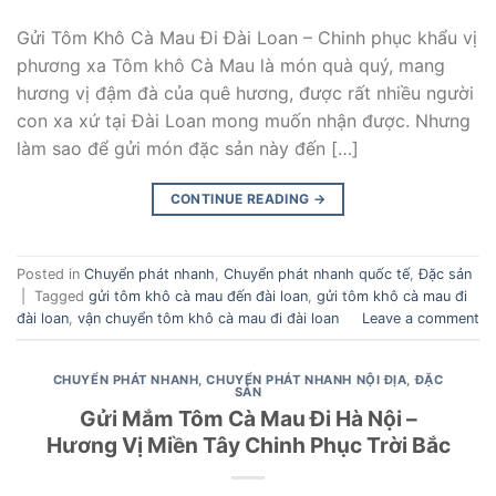
Gửi Tôm Khô Cà Mau Đi Đài Loan – Chinh phục khẩu vị
phương xa Tôm khô Cà Mau là món quà quý, mang
hương vị đậm đà của quê hương, được rất nhiều người
con xa xứ tại Đài Loan mong muốn nhận được. Nhưng
làm sao để gửi món đặc sản này đến […]
CONTINUE READING
→
Posted in
Chuyển phát nhanh
,
Chuyển phát nhanh quốc tế
,
Đặc sản
|
Tagged
gửi tôm khô cà mau đến đài loan
,
gửi tôm khô cà mau đi
đài loan
,
vận chuyển tôm khô cà mau đi đài loan
Leave a comment
CHUYỂN PHÁT NHANH
,
CHUYỂN PHÁT NHANH NỘI ĐỊA
,
ĐẶC
SẢN
Gửi Mắm Tôm Cà Mau Đi Hà Nội –
Hương Vị Miền Tây Chinh Phục Trời Bắc