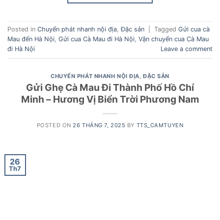
Posted in
Chuyển phát nhanh nội địa
,
Đặc sản
|
Tagged
Gửi cua cà
Mau đến Hà Nội
,
Gửi cua Cà Mau đi Hà Nội
,
Vận chuyển cua Cà Mau
đi Hà Nội
Leave a comment
CHUYỂN PHÁT NHANH NỘI ĐỊA
,
ĐẶC SẢN
Gửi Ghẹ Cà Mau Đi Thành Phố Hồ Chí
Minh – Hương Vị Biển Trời Phương Nam
POSTED ON
26 THÁNG 7, 2025
BY
TTS_CAMTUYEN
26
Th7