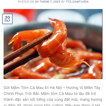
POSTED ON
30 THÁNG 7, 2025
BY
TTS_CAMTUYEN
30
Th7
Gửi Mắm Tôm Cà Mau Đi Hà Nội – Hương Vị Miền Tây
Chinh Phục Trời Bắc Mắm tôm Cà Mau từ lâu đã trở
thành đặc sản nổi tiếng của vùng đất mũi, mang hương
vị đậm đà, thơm ngon khó cưỡng. Nếu bạn đang ở Hà