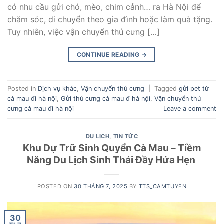
có nhu cầu gửi chó, mèo, chim cảnh… ra Hà Nội để
chăm sóc, di chuyển theo gia đình hoặc làm quà tặng.
Tuy nhiên, việc vận chuyển thú cưng […]
CONTINUE READING
→
Posted in
Dịch vụ khác
,
Vận chuyển thú cưng
|
Tagged
gửi pet từ
cà mau đi hà nội
,
Gửi thú cưng cà mau đ hà nội
,
Vận chuyển thú
cưng cà mau đi hà nội
Leave a comment
DU LỊCH
,
TIN TỨC
Khu Dự Trữ Sinh Quyển Cà Mau – Tiềm
Năng Du Lịch Sinh Thái Đầy Hứa Hẹn
POSTED ON
30 THÁNG 7, 2025
BY
TTS_CAMTUYEN
30