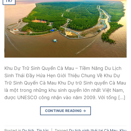
Th7
Khu Dự Trữ Sinh Quyển Cà Mau – Tiềm Năng Du Lịch
Sinh Thái Đầy Hứa Hẹn Giới Thiệu Chung Về Khu Dự
Trữ Sinh Quyển Cà Mau Khu Dự trữ Sinh quyển Cà Mau
là một trong những khu sinh quyển lớn nhất Việt Nam,
được UNESCO công nhận vào năm 2009. Với tổng […]
CONTINUE READING
→
Posted in
Du lịch
,
Tin tức
|
Tagged
Du lịch sinh thái tại Cà Mau
,
Khu