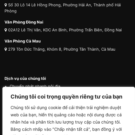
Số 30 Lô 14 Lê Hồng Phong, Phường Hải An, Thành phố Hải
Phòng
Văn Phòng Đồng Nai
02A12 Lê Thị Vân, KDC An Bình, Phường Trấn Biên, Đồng Nai
Văn Phòng Cà Mau
279 Tôn Đức Thắng, Khóm 8, Phường Tân Thành, Cà Mau
Dịch vụ của chúng tôi
Chuyển phát nhanh nội địa
Chuyển phát nhanh quốc tế
Chúng tôi coi trọng quyền riêng tư của bạn
Vận tải quốc tế
Chúng tôi sử dụng cookie để cải thiện trải nghiệm duyệt
Vận chuyển thú cưng
web của bạn, hiển thị quảng cáo hoặc nội dung được cá
Mua hộ hàng nước ngoài
nhân hóa và phân tích lưu lượng truy cập của chúng tôi.
Bằng cách nhấp vào "Chấp nhận tất cả", bạn đồng ý với