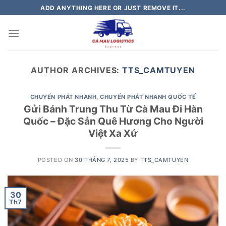
Skip
ADD ANYTHING HERE OR JUST REMOVE IT...
to
content
AUTHOR ARCHIVES:
TTS_CAMTUYEN
CHUYỂN PHÁT NHANH
,
CHUYỂN PHÁT NHANH QUỐC TẾ
Gửi Bánh Trung Thu Từ Cà Mau Đi Hàn
Quốc – Đặc Sản Quê Hương Cho Người
Việt Xa Xứ
POSTED ON
30 THÁNG 7, 2025
BY
TTS_CAMTUYEN
30
Th7