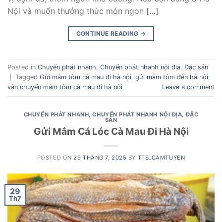
Nội và muốn thưởng thức món ngon […]
CONTINUE READING
→
Posted in
Chuyển phát nhanh
,
Chuyển phát nhanh nội địa
,
Đặc sản
|
Tagged
Gửi mắm tôm cà mau đi hà nội
,
gửi mắm tôm đến hà nội
,
vận chuyển mắm tôm cà mau đi hà nội
Leave a comment
CHUYỂN PHÁT NHANH
,
CHUYỂN PHÁT NHANH NỘI ĐỊA
,
ĐẶC
SẢN
Gửi Mắm Cá Lóc Cà Mau Đi Hà Nội
POSTED ON
29 THÁNG 7, 2025
BY
TTS_CAMTUYEN
29
Th7