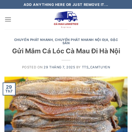
Skip
ADD ANYTHING HERE OR JUST REMOVE IT...
to
content
CHUYỂN PHÁT NHANH
,
CHUYỂN PHÁT NHANH NỘI ĐỊA
,
ĐẶC
SẢN
Gửi Mắm Cá Lóc Cà Mau Đi Hà Nội
POSTED ON
29 THÁNG 7, 2025
BY
TTS_CAMTUYEN
29
Th7