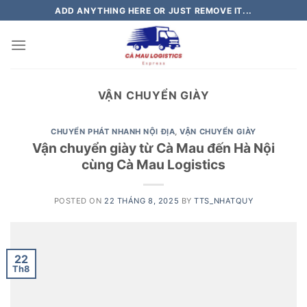
Skip
ADD ANYTHING HERE OR JUST REMOVE IT...
to
content
VẬN CHUYỂN GIÀY
CHUYỂN PHÁT NHANH NỘI ĐỊA
,
VẬN CHUYỂN GIÀY
Vận chuyển giày từ Cà Mau đến Hà Nội
cùng Cà Mau Logistics
POSTED ON
22 THÁNG 8, 2025
BY
TTS_NHATQUY
22
Th8