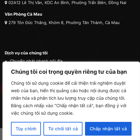
02A12 Lê Thị Vân, KDC An Bình, Phường Trấn Biên, Đồng Nai
Văn Phòng Cà Mau
279 Tôn Đức Thắng, Khóm 8, Phường Tân Thành, Cà Mau
Dịch vụ của chúng tôi
Chuyển phát nhanh nội địa
Chuyển phát nhanh quốc tế
Chúng tôi coi trọng quyền riêng tư của bạn
Vận tải quốc tế
Chúng tôi sử dụng cookie để cải thiện trải nghiệm duyệt
Vận chuyển thú cưng
web của bạn, hiển thị quảng cáo hoặc nội dung được cá
Mua hộ hàng nước ngoài
nhân hóa và phân tích lưu lượng truy cập của chúng tôi.
Bằng cách nhấp vào "Chấp nhận tất cả", bạn đồng ý với
việc chúng tôi sử dụng cookie.
Tùy chỉnh
Từ chối tất cả
Chấp nhận tất cả
Copyright 2026 ©
Cà Mau Logistics