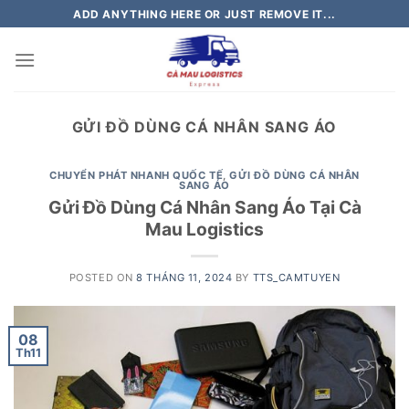
Skip
ADD ANYTHING HERE OR JUST REMOVE IT...
to
content
GỬI ĐỒ DÙNG CÁ NHÂN SANG ÁO
CHUYỂN PHÁT NHANH QUỐC TẾ
,
GỬI ĐỒ DÙNG CÁ NHÂN
SANG ÁO
Gửi Đồ Dùng Cá Nhân Sang Áo Tại Cà
Mau Logistics
POSTED ON
8 THÁNG 11, 2024
BY
TTS_CAMTUYEN
08
Th11