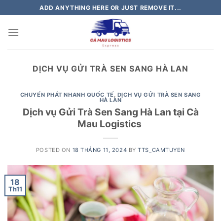
Skip
ADD ANYTHING HERE OR JUST REMOVE IT...
to
content
DỊCH VỤ GỬI TRÀ SEN SANG HÀ LAN
CHUYỂN PHÁT NHANH QUỐC TẾ
,
DỊCH VỤ GỬI TRÀ SEN SANG
HÀ LAN
Dịch vụ Gửi Trà Sen Sang Hà Lan tại Cà
Mau Logistics
POSTED ON
18 THÁNG 11, 2024
BY
TTS_CAMTUYEN
18
Th11