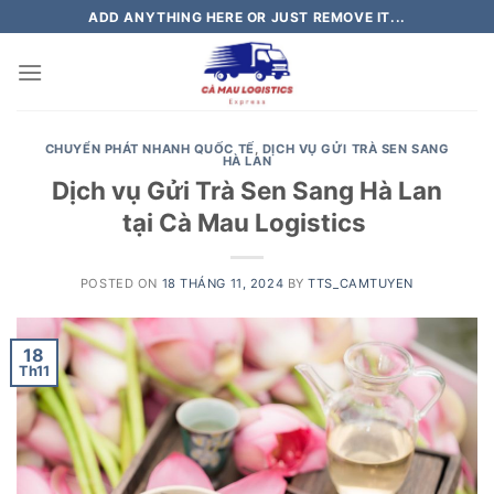
Skip
ADD ANYTHING HERE OR JUST REMOVE IT...
to
content
CHUYỂN PHÁT NHANH QUỐC TẾ
,
DỊCH VỤ GỬI TRÀ SEN SANG
HÀ LAN
Dịch vụ Gửi Trà Sen Sang Hà Lan
tại Cà Mau Logistics
POSTED ON
18 THÁNG 11, 2024
BY
TTS_CAMTUYEN
18
Th11