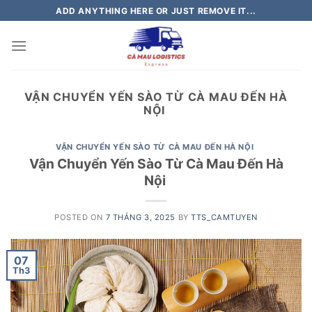
Skip
ADD ANYTHING HERE OR JUST REMOVE IT...
to
content
VẬN CHUYỂN YẾN SÀO TỪ CÀ MAU ĐẾN HÀ
NỘI
VẬN CHUYỂN YẾN SÀO TỪ CÀ MAU ĐẾN HÀ NỘI
Vận Chuyển Yến Sào Từ Cà Mau Đến Hà
Nội
POSTED ON
7 THÁNG 3, 2025
BY
TTS_CAMTUYEN
07
Th3