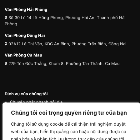
Văn Phòng Hải Phòng
Số 30 Lô 14 Lê Hồng Phong, Phường Hải An, Thành phố Hải
Phòng
Văn Phòng Đồng Nai
02A12 Lê Thị Vân, KDC An Bình, Phường Trấn Biên, Đồng Nai
Văn Phòng Cà Mau
279 Tôn Đức Thắng, Khóm 8, Phường Tân Thành, Cà Mau
Dịch vụ của chúng tôi
Chuyển phát nhanh nội địa
Chuyển phát nhanh quốc tế
Chúng tôi coi trọng quyền riêng tư của bạn
Vận tải quốc tế
Chúng tôi sử dụng cookie để cải thiện trải nghiệm duyệt
Vận chuyển thú cưng
web của bạn, hiển thị quảng cáo hoặc nội dung được cá
Mua hộ hàng nước ngoài
nhân hóa và phân tích lưu lượng truy cập của chúng tôi.