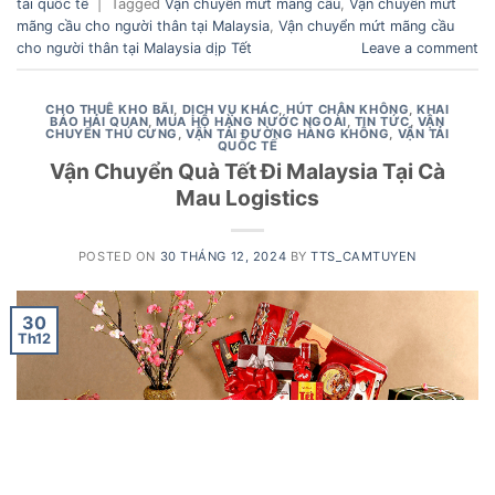
tải quốc tế
|
Tagged
Vận chuyển mứt mãng cầu
,
Vận chuyển mứt
mãng cầu cho người thân tại Malaysia
,
Vận chuyển mứt mãng cầu
cho người thân tại Malaysia dịp Tết
Leave a comment
CHO THUÊ KHO BÃI
,
DỊCH VỤ KHÁC
,
HÚT CHÂN KHÔNG
,
KHAI
BÁO HẢI QUAN
,
MUA HỘ HÀNG NƯỚC NGOÀI
,
TIN TỨC
,
VẬN
CHUYỂN THÚ CƯNG
,
VẬN TẢI ĐƯỜNG HÀNG KHÔNG
,
VẬN TẢI
QUỐC TẾ
Vận Chuyển Quà Tết Đi Malaysia Tại Cà
Mau Logistics
POSTED ON
30 THÁNG 12, 2024
BY
TTS_CAMTUYEN
30
Th12