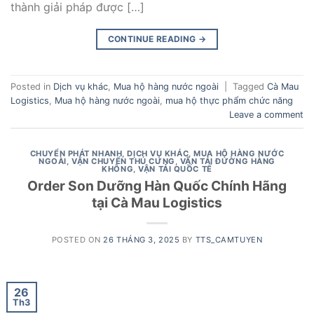
thành giải pháp được […]
CONTINUE READING
→
Posted in
Dịch vụ khác
,
Mua hộ hàng nước ngoài
|
Tagged
Cà Mau
Logistics
,
Mua hộ hàng nước ngoài
,
mua hộ thực phẩm chức năng
Leave a comment
CHUYỂN PHÁT NHANH
,
DỊCH VỤ KHÁC
,
MUA HỘ HÀNG NƯỚC
NGOÀI
,
VẬN CHUYỂN THÚ CƯNG
,
VẬN TẢI ĐƯỜNG HÀNG
KHÔNG
,
VẬN TẢI QUỐC TẾ
Order Son Dưỡng Hàn Quốc Chính Hãng
tại Cà Mau Logistics
POSTED ON
26 THÁNG 3, 2025
BY
TTS_CAMTUYEN
26
Th3