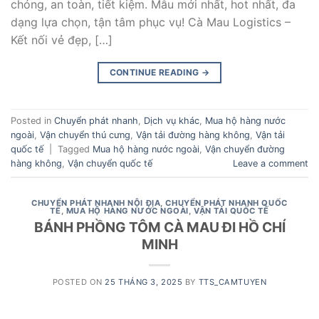
chóng, an toàn, tiết kiệm. Mẫu mới nhất, hot nhất, đa
dạng lựa chọn, tận tâm phục vụ! Cà Mau Logistics –
Kết nối vẻ đẹp, […]
CONTINUE READING
→
Posted in
Chuyển phát nhanh
,
Dịch vụ khác
,
Mua hộ hàng nước
ngoài
,
Vận chuyển thú cưng
,
Vận tải đường hàng không
,
Vận tải
quốc tế
|
Tagged
Mua hộ hàng nước ngoài
,
Vận chuyển đường
hàng không
,
Vận chuyển quốc tế
Leave a comment
CHUYỂN PHÁT NHANH NỘI ĐỊA
,
CHUYỂN PHÁT NHANH QUỐC
TẾ
,
MUA HỘ HÀNG NƯỚC NGOÀI
,
VẬN TẢI QUỐC TẾ
BÁNH PHỒNG TÔM CÀ MAU ĐI HỒ CHÍ
MINH
POSTED ON
25 THÁNG 3, 2025
BY
TTS_CAMTUYEN