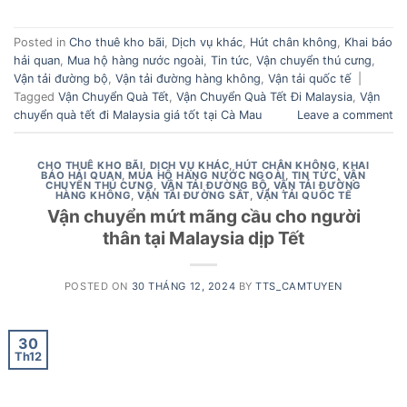
Posted in
Cho thuê kho bãi
,
Dịch vụ khác
,
Hút chân không
,
Khai báo
hải quan
,
Mua hộ hàng nước ngoài
,
Tin tức
,
Vận chuyển thú cưng
,
Vận tải đường bộ
,
Vận tải đường hàng không
,
Vận tải quốc tế
|
Tagged
Vận Chuyển Quà Tết
,
Vận Chuyển Quà Tết Đi Malaysia
,
Vận
chuyển quà tết đi Malaysia giá tốt tại Cà Mau
Leave a comment
CHO THUÊ KHO BÃI
,
DỊCH VỤ KHÁC
,
HÚT CHÂN KHÔNG
,
KHAI
BÁO HẢI QUAN
,
MUA HỘ HÀNG NƯỚC NGOÀI
,
TIN TỨC
,
VẬN
CHUYỂN THÚ CƯNG
,
VẬN TẢI ĐƯỜNG BỘ
,
VẬN TẢI ĐƯỜNG
HÀNG KHÔNG
,
VẬN TẢI ĐƯỜNG SẮT
,
VẬN TẢI QUỐC TẾ
Vận chuyển mứt mãng cầu cho người
thân tại Malaysia dịp Tết
POSTED ON
30 THÁNG 12, 2024
BY
TTS_CAMTUYEN
30
Th12