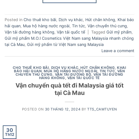
Posted in
Cho thuê kho bãi
,
Dịch vụ khác
,
Hút chân không
,
Khai báo
hải quan
,
Mua hộ hàng nước ngoài
,
Tin tức
,
Vận chuyển thú cưng
,
Vận tải đường hàng không
,
Vận tải quốc tế
|
Tagged
Gửi mỹ phẩm
,
Gửi mỹ phẩm M.O.I Cosmetics Việt Nam sang Malaysia nhanh chóng
tại Cà Mau
,
Gửi mỹ phẩm từ Việt Nam sang Malaysia
Leave a comment
CHO THUÊ KHO BÃI
,
DỊCH VỤ KHÁC
,
HÚT CHÂN KHÔNG
,
KHAI
BÁO HẢI QUAN
,
MUA HỘ HÀNG NƯỚC NGOÀI
,
TIN TỨC
,
VẬN
CHUYỂN THÚ CƯNG
,
VẬN TẢI ĐƯỜNG BỘ
,
VẬN TẢI ĐƯỜNG
HÀNG KHÔNG
,
VẬN TẢI QUỐC TẾ
Vận chuyển quà tết đi Malaysia giá tốt
tại Cà Mau
POSTED ON
30 THÁNG 12, 2024
BY
TTS_CAMTUYEN
30
Th12