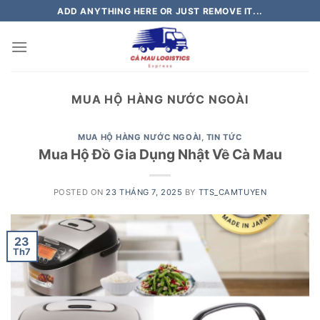
Skip
ADD ANYTHING HERE OR JUST REMOVE IT...
to
content
MUA HỘ HÀNG NƯỚC NGOÀI
MUA HỘ HÀNG NƯỚC NGOÀI
,
TIN TỨC
Mua Hộ Đồ Gia Dụng Nhật Về Cà Mau
POSTED ON
23 THÁNG 7, 2025
BY
TTS_CAMTUYEN
23
Th7