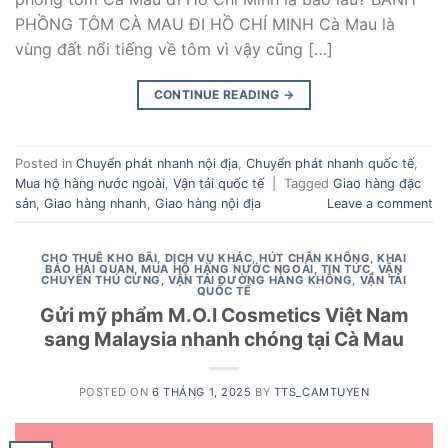
PHỒNG TÔM CÀ MAU ĐI HỒ CHÍ MINH Cà Mau là
vùng đất nổi tiếng về tôm vì vậy cũng […]
CONTINUE READING
→
Posted in
Chuyển phát nhanh nội địa
,
Chuyển phát nhanh quốc tế
,
Mua hộ hàng nước ngoài
,
Vận tải quốc tế
|
Tagged
Giao hàng đặc
sản
,
Giao hàng nhanh
,
Giao hàng nội địa
Leave a comment
CHO THUÊ KHO BÃI
,
DỊCH VỤ KHÁC
,
HÚT CHÂN KHÔNG
,
KHAI
BÁO HẢI QUAN
,
MUA HỘ HÀNG NƯỚC NGOÀI
,
TIN TỨC
,
VẬN
CHUYỂN THÚ CƯNG
,
VẬN TẢI ĐƯỜNG HÀNG KHÔNG
,
VẬN TẢI
QUỐC TẾ
Gửi mỹ phẩm M.O.I Cosmetics Việt Nam
sang Malaysia nhanh chóng tại Cà Mau
POSTED ON
6 THÁNG 1, 2025
BY
TTS_CAMTUYEN