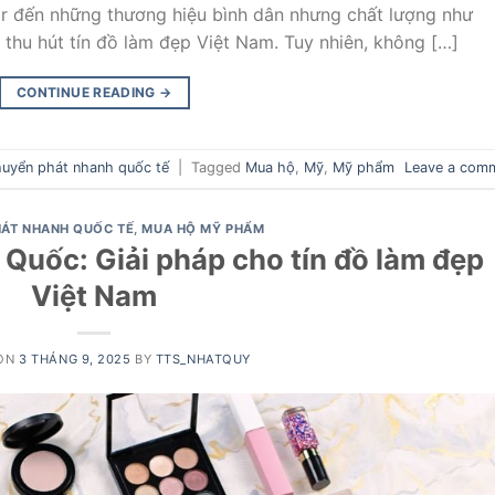
ior đến những thương hiệu bình dân nhưng chất lượng như
 thu hút tín đồ làm đẹp Việt Nam. Tuy nhiên, không […]
CONTINUE READING
→
uyển phát nhanh quốc tế
|
Tagged
Mua hộ
,
Mỹ
,
Mỹ phẩm
Leave a com
ÁT NHANH QUỐC TẾ
,
MUA HỘ MỸ PHẨM
uốc: Giải pháp cho tín đồ làm đẹp
Việt Nam
 ON
3 THÁNG 9, 2025
BY
TTS_NHATQUY