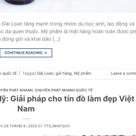
 Đài Loan tăng mạnh trong nhóm du học sinh, lao động và
c da quen thuộc. Mỹ phẩm là mặt hàng hoàn toàn được p
 đóng gói và khai báo […]
CONTINUE READING
→
h quốc tế
|
Tagged
Đài Loan
,
gửi hàng
,
Mỹ phẩm
Leave a com
YỂN PHÁT NHANH
,
CHUYỂN PHÁT NHANH QUỐC TẾ
: Giải pháp cho tín đồ làm đẹp Việt
Nam
ON
26 THÁNG 9, 2025
BY
TTS_NHATQUY