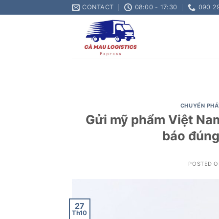
Skip
CONTACT
08:00 - 17:30
090 2
to
content
CHUYỂN PHÁ
Gửi mỹ phẩm Việt Nam
báo đúng
POSTED 
27
Th10