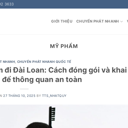
92 3633
GIỚI THIỆU
CHUYỂN PHÁT NHANH
MỸ PHẨM
T NHANH
,
CHUYỂN PHÁT NHANH QUỐC TẾ
 đi Đài Loan: Cách đóng gói và khai
 để thông quan an toàn
ON
27 THÁNG 10, 2025
BY
TTS_NHATQUY