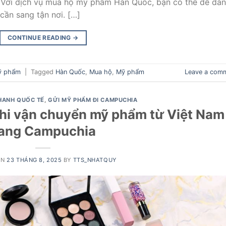
 Với dịch vụ mua hộ mỹ phẩm Hàn Quốc, bạn có thể dễ dà
ần sang tận nơi. […]
CONTINUE READING
→
ỹ phẩm
|
Tagged
Hàn Quốc
,
Mua hộ
,
Mỹ phẩm
Leave a com
HANH QUỐC TẾ
,
GỬI MỸ PHẨM ĐI CAMPUCHIA
khi vận chuyển mỹ phẩm từ Việt Nam
ang Campuchia
ON
23 THÁNG 8, 2025
BY
TTS_NHATQUY