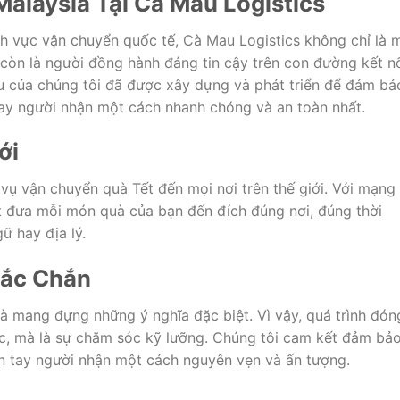
alaysia Tại Cà Mau Logistics
nh vực vận chuyển quốc tế, Cà Mau Logistics không chỉ là 
còn là người đồng hành đáng tin cậy trên con đường kết n
u của chúng tôi đã được xây dựng và phát triển để đảm bả
ay người nhận một cách nhanh chóng và an toàn nhất.
ới
vụ vận chuyển quà Tết đến mọi nơi trên thế giới. Với mạng
ết đưa mỗi món quà của bạn đến đích đúng nơi, đúng thời
ữ hay địa lý.
hắc Chắn
à mang đựng những ý nghĩa đặc biệt. Vì vậy, quá trình đón
ệc, mà là sự chăm sóc kỹ lưỡng. Chúng tôi cam kết đảm bả
n tay người nhận một cách nguyên vẹn và ấn tượng.