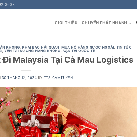
92 3633
GIỚI THIỆU
CHUYỂN PHÁT NHANH
HÂN KHÔNG
,
KHAI BÁO HẢI QUAN
,
MUA HỘ HÀNG NƯỚC NGOÀI
,
TIN TỨC
,
G
,
VẬN TẢI ĐƯỜNG HÀNG KHÔNG
,
VẬN TẢI QUỐC TẾ
Đi Malaysia Tại Cà Mau Logistics
N
30 THÁNG 12, 2024
BY
TTS_CAMTUYEN