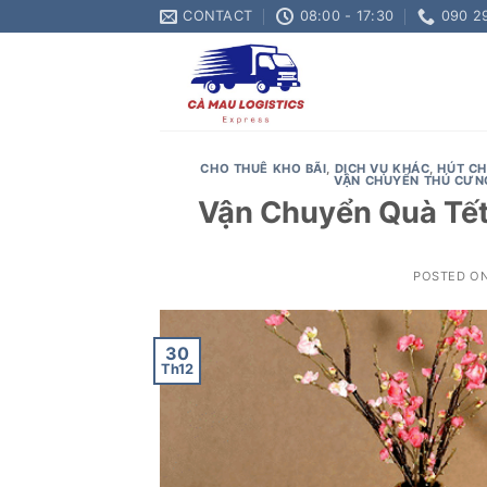
Skip
CONTACT
08:00 - 17:30
090 2
to
content
CHO THUÊ KHO BÃI
,
DỊCH VỤ KHÁC
,
HÚT C
VẬN CHUYỂN THÚ CƯN
Vận Chuyển Quà Tết 
POSTED O
30
Th12