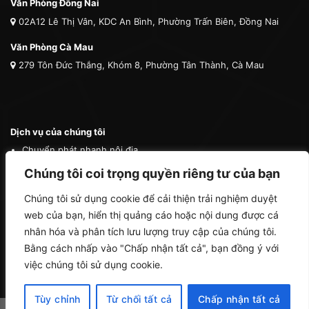
Văn Phòng Đồng Nai
02A12 Lê Thị Vân, KDC An Bình, Phường Trấn Biên, Đồng Nai
Văn Phòng Cà Mau
279 Tôn Đức Thắng, Khóm 8, Phường Tân Thành, Cà Mau
Dịch vụ của chúng tôi
Chuyển phát nhanh nội địa
Chuyển phát nhanh quốc tế
Chúng tôi coi trọng quyền riêng tư của bạn
Vận tải quốc tế
Chúng tôi sử dụng cookie để cải thiện trải nghiệm duyệt
Vận chuyển thú cưng
web của bạn, hiển thị quảng cáo hoặc nội dung được cá
Mua hộ hàng nước ngoài
nhân hóa và phân tích lưu lượng truy cập của chúng tôi.
Bằng cách nhấp vào "Chấp nhận tất cả", bạn đồng ý với
việc chúng tôi sử dụng cookie.
Tùy chỉnh
Từ chối tất cả
Chấp nhận tất cả