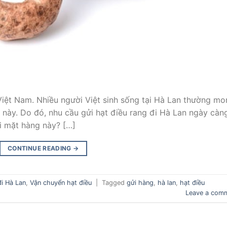
 Việt Nam. Nhiều người Việt sinh sống tại Hà Lan thường m
này. Do đó, nhu cầu gửi hạt điều rang đi Hà Lan ngày càn
ửi mặt hàng này? […]
CONTINUE READING
→
đi Hà Lan
,
Vận chuyển hạt điều
|
Tagged
gửi hàng
,
hà lan
,
hạt điều
Leave a com