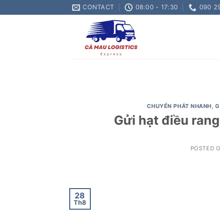
Skip
CONTACT
08:00 - 17:30
090 2
to
content
CHUYỂN PHÁT NHANH
,
G
Gửi hạt điều rang
POSTED 
28
Th8