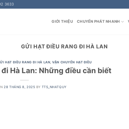
92 3633
GIỚI THIỆU
CHUYỂN PHÁT NHANH
GỬI HẠT ĐIỀU RANG ĐI HÀ LAN
ỬI HẠT ĐIỀU RANG ĐI HÀ LAN
,
VẬN CHUYỂN HẠT ĐIỀU
 đi Hà Lan: Những điều cần biết
ON
28 THÁNG 8, 2025
BY
TTS_NHATQUY