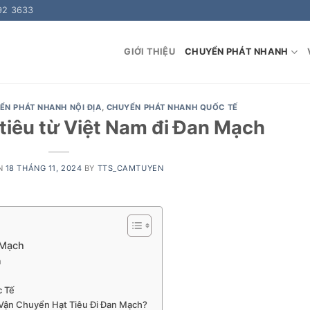
92 3633
GIỚI THIỆU
CHUYỂN PHÁT NHANH
ỂN PHÁT NHANH NỘI ĐỊA
,
CHUYỂN PHÁT NHANH QUỐC TẾ
tiêu từ Việt Nam đi Đan Mạch
N
18 THÁNG 11, 2024
BY
TTS_CAMTUYEN
 Mạch
m
c Tế
 Vận Chuyển Hạt Tiêu Đi Đan Mạch?