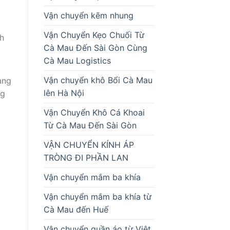
Vận chuyển kẽm nhung
Vận Chuyển Kẹo Chuối Từ
h
Cà Mau Đến Sài Gòn Cùng
Cà Mau Logistics
Vận chuyển khô Bổi Cà Mau
ang
lên Hà Nội
ng
Vận Chuyển Khô Cá Khoai
Từ Cà Mau Đến Sài Gòn
VẬN CHUYỂN KÍNH ÁP
TRÒNG ĐI PHẦN LAN
Vận chuyển mắm ba khía
Vận chuyển mắm ba khía từ
Cà Mau đến Huế
Vận chuyển quần áo từ Việt