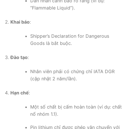
Dán nhãn cảnh báo rõ ràng (ví dụ:
“Flammable Liquid”).
Khai báo
:
Shipper’s Declaration for Dangerous
Goods là bắt buộc.
Đào tạo
:
Nhân viên phải có chứng chỉ IATA DGR
(cập nhật 2 năm/lần).
Hạn chế
:
Một số chất bị cấm hoàn toàn (ví dụ: chất
nổ nhóm 1.1).
Pin lithium chỉ được phép vận chuyển với