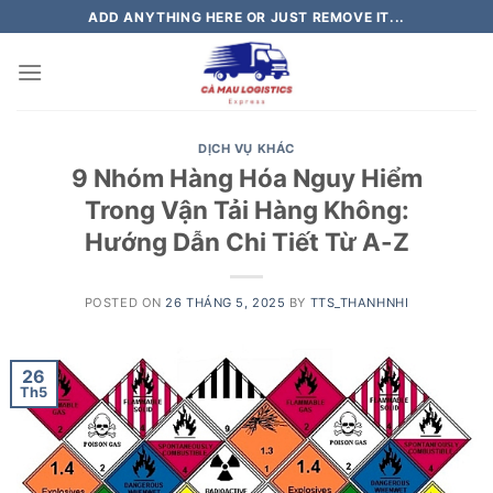
Skip
ADD ANYTHING HERE OR JUST REMOVE IT...
to
content
DỊCH VỤ KHÁC
9 Nhóm Hàng Hóa Nguy Hiểm
Trong Vận Tải Hàng Không:
Hướng Dẫn Chi Tiết Từ A-Z
POSTED ON
26 THÁNG 5, 2025
BY
TTS_THANHNHI
26
Th5