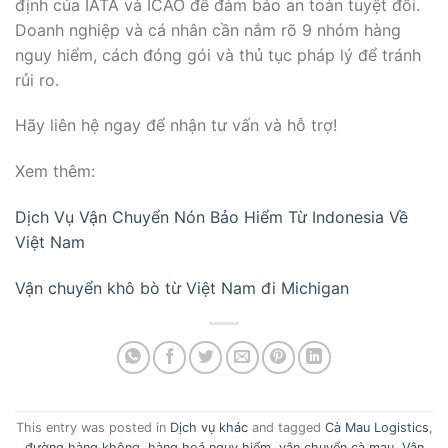
định của IATA và ICAO để đảm bảo an toàn tuyệt đối.
Doanh nghiệp và cá nhân cần nắm rõ 9 nhóm hàng
nguy hiểm, cách đóng gói và thủ tục pháp lý để tránh
rủi ro.
Hãy liên hệ ngay để nhận tư vấn và hỗ trợ!
Xem thêm:
Dịch Vụ Vận Chuyển Nón Bảo Hiểm Từ Indonesia Về
Việt Nam
Vận chuyển khô bò từ Việt Nam đi Michigan
This entry was posted in
Dịch vụ khác
and tagged
Cà Mau Logistics
,
đường hàng không
,
hàng hoá nguy hiểm
,
vận chuyển cà mau
,
Vận