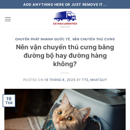
Skip
ADD ANYTHING HERE OR JUST REMOVE IT...
to
content
CHUYỂN PHÁT NHANH QUỐC TẾ
,
VẬN CHUYỂN THÚ CƯNG
Nên vận chuyển thú cưng bằng
đường bộ hay đường hàng
không?
POSTED ON
19 THÁNG 8, 2025
BY
TTS_NHATQUY
19
Th8