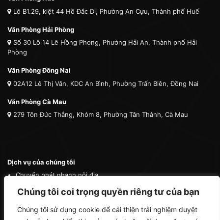
Lô B1.29, kiệt 44 Hồ Đắc Di, Phường An Cựu, Thành phố Huế
Văn Phòng Hải Phòng
Số 30 Lô 14 Lê Hồng Phong, Phường Hải An, Thành phố Hải
Phòng
Văn Phòng Đồng Nai
02A12 Lê Thị Vân, KDC An Bình, Phường Trấn Biên, Đồng Nai
Văn Phòng Cà Mau
279 Tôn Đức Thắng, Khóm 8, Phường Tân Thành, Cà Mau
Dịch vụ của chúng tôi
Chuyển phát nhanh nội địa
Chuyển phát nhanh quốc tế
Chúng tôi coi trọng quyền riêng tư của bạn
Vận tải quốc tế
Chúng tôi sử dụng cookie để cải thiện trải nghiệm duyệt
Vận chuyển thú cưng