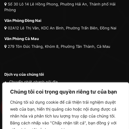
Số 30 Lô 14 Lê Hồng Phong, Phường Hải An, Thành phố Hải
Phòng
Văn Phòng Đồng Nai
02A12 Lê Thị Vân, KDC An Bình, Phường Trấn Biên, Đồng Nai
Văn Phòng Cà Mau
279 Tôn Đức Thắng, Khóm 8, Phường Tân Thành, Cà Mau
Dịch vụ của chúng tôi
Chuyển phát nhanh nội địa
Chuyển phát nhanh quốc tế
Chúng tôi coi trọng quyền riêng tư của bạn
Vận tải quốc tế
Chúng tôi sử dụng cookie để cải thiện trải nghiệm duyệt
Vận chuyển thú cưng
web của bạn, hiển thị quảng cáo hoặc nội dung được cá
Mua hộ hàng nước ngoài
nhân hóa và phân tích lưu lượng truy cập của chúng tôi.
Bằng cách nhấp vào "Chấp nhận tất cả", bạn đồng ý với