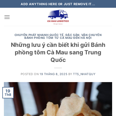
Skip
ADD ANYTHING HERE OR JUST REMOVE IT...
to
content
CHUYỂN PHÁT NHANH QUỐC TẾ
,
ĐẶC SẢN
,
VẬN CHUYỂN
BÁNH PHỒNG TÔM TỪ CÀ MAU ĐẾN HÀ NỘI
Những lưu ý cần biết khi gửi Bánh
phồng tôm Cà Mau sang Trung
Quốc
POSTED ON
19 THÁNG 8, 2025
BY
TTS_NHATQUY
19
Th8