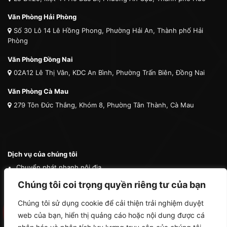
Văn Phòng Hải Phòng
Số 30 Lô 14 Lê Hồng Phong, Phường Hải An, Thành phố Hải
Phòng
Văn Phòng Đồng Nai
02A12 Lê Thị Vân, KDC An Bình, Phường Trấn Biên, Đồng Nai
Văn Phòng Cà Mau
279 Tôn Đức Thắng, Khóm 8, Phường Tân Thành, Cà Mau
Dịch vụ của chúng tôi
Chuyển phát nhanh nội địa
Chuyển phát nhanh quốc tế
Chúng tôi coi trọng quyền riêng tư của bạn
Vận tải quốc tế
Chúng tôi sử dụng cookie để cải thiện trải nghiệm duyệt
Vận chuyển thú cưng
web của bạn, hiển thị quảng cáo hoặc nội dung được cá
Mua hộ hàng nước ngoài