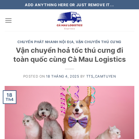
Skip
ADD ANYTHING HERE OR JUST REMOVE IT...
to
content
CHUYỂN PHÁT NHANH NỘI ĐỊA
,
VẬN CHUYỂN THÚ CƯNG
Vận chuyển hoả tốc thú cưng đi
toàn quốc cùng Cà Mau Logistics
POSTED ON
18 THÁNG 4, 2025
BY
TTS_CAMTUYEN
18
Th4