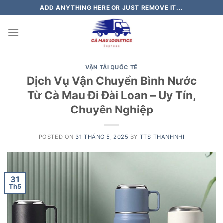
Skip
ADD ANYTHING HERE OR JUST REMOVE IT...
to
content
VẬN TẢI QUỐC TẾ
Dịch Vụ Vận Chuyển Bình Nước
Từ Cà Mau Đi Đài Loan – Uy Tín,
Chuyên Nghiệp
POSTED ON
31 THÁNG 5, 2025
BY
TTS_THANHNHI
31
Th5