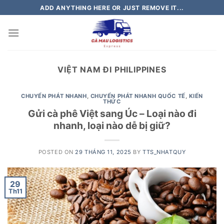
Skip
ADD ANYTHING HERE OR JUST REMOVE IT...
to
content
VIỆT NAM ĐI PHILIPPINES
CHUYỂN PHÁT NHANH
,
CHUYỂN PHÁT NHANH QUỐC TẾ
,
KIẾN
THỨC
Gửi cà phê Việt sang Úc – Loại nào đi
nhanh, loại nào dễ bị giữ?
POSTED ON
29 THÁNG 11, 2025
BY
TTS_NHATQUY
29
Th11