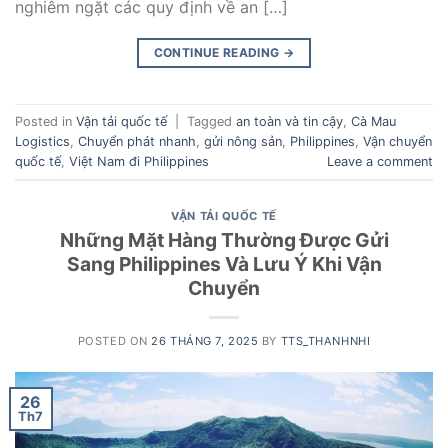
nghiêm ngặt các quy định về an […]
CONTINUE READING
→
Posted in
Vận tải quốc tế
|
Tagged
an toàn và tin cậy
,
Cà Mau
Logistics
,
Chuyển phát nhanh
,
gửi nông sản
,
Philippines
,
Vận chuyển
quốc tế
,
Việt Nam đi Philippines
Leave a comment
VẬN TẢI QUỐC TẾ
Những Mặt Hàng Thường Được Gửi
Sang Philippines Và Lưu Ý Khi Vận
Chuyển
POSTED ON
26 THÁNG 7, 2025
BY
TTS_THANHNHI
26
Th7