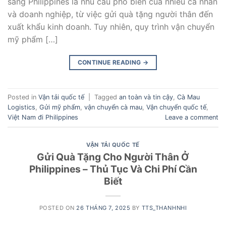
sang Philippines là nhu cầu phổ biến của nhiều cá nhân
và doanh nghiệp, từ việc gửi quà tặng người thân đến
xuất khẩu kinh doanh. Tuy nhiên, quy trình vận chuyển
mỹ phẩm […]
CONTINUE READING
→
Posted in
Vận tải quốc tế
|
Tagged
an toàn và tin cậy
,
Cà Mau
Logistics
,
Gửi mỹ phẩm
,
vận chuyển cà mau
,
Vận chuyển quốc tế
,
Việt Nam đi Philippines
Leave a comment
VẬN TẢI QUỐC TẾ
Gửi Quà Tặng Cho Người Thân Ở
Philippines – Thủ Tục Và Chi Phí Cần
Biết
POSTED ON
26 THÁNG 7, 2025
BY
TTS_THANHNHI