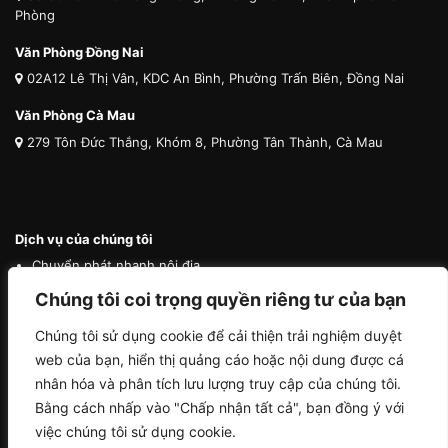
Phòng
Văn Phòng Đồng Nai
02A12 Lê Thị Vân, KDC An Bình, Phường Trấn Biên, Đồng Nai
Văn Phòng Cà Mau
279 Tôn Đức Thắng, Khóm 8, Phường Tân Thành, Cà Mau
Dịch vụ của chúng tôi
Chuyển phát nhanh nội địa
Chuyển phát nhanh quốc tế
Chúng tôi coi trọng quyền riêng tư của bạn
Vận tải quốc tế
Chúng tôi sử dụng cookie để cải thiện trải nghiệm duyệt
Vận chuyển thú cưng
web của bạn, hiển thị quảng cáo hoặc nội dung được cá
Mua hộ hàng nước ngoài
nhân hóa và phân tích lưu lượng truy cập của chúng tôi.
Bằng cách nhấp vào "Chấp nhận tất cả", bạn đồng ý với
việc chúng tôi sử dụng cookie.