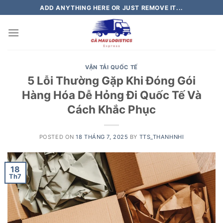
Skip
ADD ANYTHING HERE OR JUST REMOVE IT...
to
content
VẬN TẢI QUỐC TẾ
5 Lỗi Thường Gặp Khi Đóng Gói
Hàng Hóa Dễ Hỏng Đi Quốc Tế Và
Cách Khắc Phục
POSTED ON
18 THÁNG 7, 2025
BY
TTS_THANHNHI
18
Th7