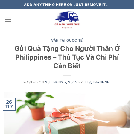
Skip
ADD ANYTHING HERE OR JUST REMOVE IT...
to
content
VẬN TẢI QUỐC TẾ
Gửi Quà Tặng Cho Người Thân Ở
Philippines – Thủ Tục Và Chi Phí
Cần Biết
POSTED ON
26 THÁNG 7, 2025
BY
TTS_THANHNHI
26
Th7