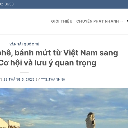
92 3633
GIỚI THIỆU
CHUYỂN PHÁT NHANH
VẬN TẢI QUỐC TẾ
 phê, bánh mứt từ Việt Nam sang
 Cơ hội và lưu ý quan trọng
ON
28 THÁNG 6, 2025
BY
TTS_THANHNHI