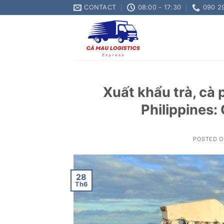
Skip
CONTACT
08:00 - 17:30
090 2
to
content
Xuất khẩu trà, cà
Philippines:
POSTED 
28
Th6