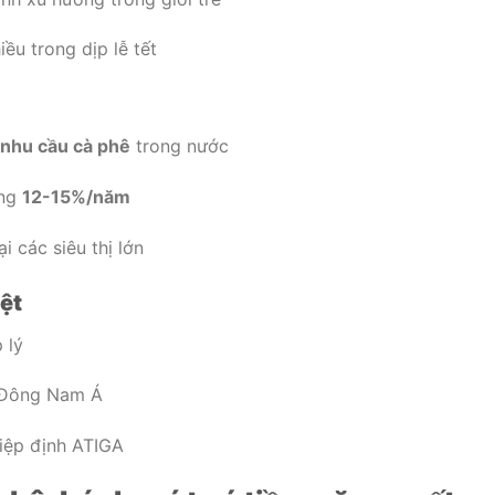
ều trong dịp lễ tết
nhu cầu cà phê
trong nước
ởng
12-15%/năm
 các siêu thị lớn
ệt
 lý
i Đông Nam Á
iệp định ATIGA