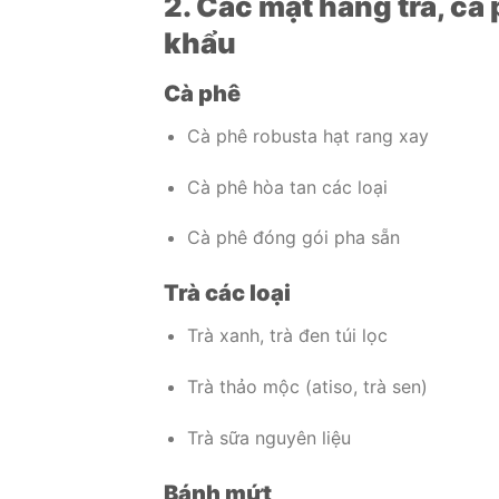
2. Các mặt hàng trà, cà
khẩu
Cà phê
Cà phê robusta hạt rang xay
Cà phê hòa tan các loại
Cà phê đóng gói pha sẵn
Trà các loại
Trà xanh, trà đen túi lọc
Trà thảo mộc (atiso, trà sen)
Trà sữa nguyên liệu
Bánh mứt