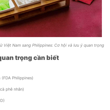
từ Việt Nam sang Philippines: Cơ hội và lưu ý quan trọng
quan trọng cần biết
m
(FDA Philippines)
 cà phê nhân)
 D)