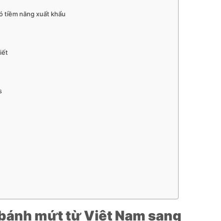
có tiềm năng xuất khẩu
iết
s
, bánh mứt từ Việt Nam sang