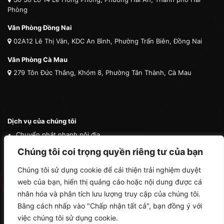
Phòng
Văn Phòng Đồng Nai
02A12 Lê Thị Vân, KDC An Bình, Phường Trấn Biên, Đồng Nai
Văn Phòng Cà Mau
279 Tôn Đức Thắng, Khóm 8, Phường Tân Thành, Cà Mau
Dịch vụ của chúng tôi
Chuyển phát nhanh nội địa
Chuyển phát nhanh quốc tế
Chúng tôi coi trọng quyền riêng tư của bạn
Vận tải quốc tế
Chúng tôi sử dụng cookie để cải thiện trải nghiệm duyệt
Vận chuyển thú cưng
web của bạn, hiển thị quảng cáo hoặc nội dung được cá
Mua hộ hàng nước ngoài
nhân hóa và phân tích lưu lượng truy cập của chúng tôi.
Bằng cách nhấp vào "Chấp nhận tất cả", bạn đồng ý với
việc chúng tôi sử dụng cookie.