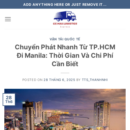
Skip
ADD ANYTHING HERE OR JUST REMOVE IT...
to
content
VẬN TẢI QUỐC TẾ
Chuyển Phát Nhanh Từ TP.HCM
Đi Manila: Thời Gian Và Chi Phí
Cần Biết
POSTED ON
28 THÁNG 6, 2025
BY
TTS_THANHNHI
28
Th6