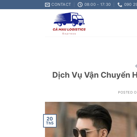
Skip
CONTACT
08:00 - 17:30
090 2
to
content
Dịch Vụ Vận Chuyển H
POSTED 
20
Th5