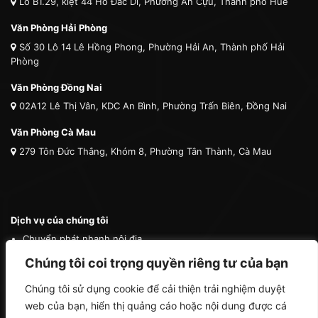
Lô B1.29, kiệt 44 Hồ Đắc Di, Phường An Cựu, Thành phố Huế
Văn Phòng Hải Phòng
Số 30 Lô 14 Lê Hồng Phong, Phường Hải An, Thành phố Hải
Phòng
Văn Phòng Đồng Nai
02A12 Lê Thị Vân, KDC An Bình, Phường Trấn Biên, Đồng Nai
Văn Phòng Cà Mau
279 Tôn Đức Thắng, Khóm 8, Phường Tân Thành, Cà Mau
Dịch vụ của chúng tôi
Chuyển phát nhanh nội địa
Chuyển phát nhanh quốc tế
Chúng tôi coi trọng quyền riêng tư của bạn
Vận tải quốc tế
Chúng tôi sử dụng cookie để cải thiện trải nghiệm duyệt
Vận chuyển thú cưng
web của bạn, hiển thị quảng cáo hoặc nội dung được cá
Mua hộ hàng nước ngoài