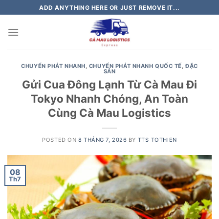
Skip
ADD ANYTHING HERE OR JUST REMOVE IT...
to
content
CHUYỂN PHÁT NHANH
,
CHUYỂN PHÁT NHANH QUỐC TẾ
,
ĐẶC
SẢN
Gửi Cua Đông Lạnh Từ Cà Mau Đi
Tokyo Nhanh Chóng, An Toàn
Cùng Cà Mau Logistics
POSTED ON
8 THÁNG 7, 2026
BY
TTS_TOTHIEN
08
Th7