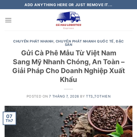
Skip
ADD ANYTHING HERE OR JUST REMOVE IT...
to
content
CHUYỂN PHÁT NHANH
,
CHUYỂN PHÁT NHANH QUỐC TẾ
,
ĐẶC
SẢN
Gửi Cà Phê Mẫu Từ Việt Nam
Sang Mỹ Nhanh Chóng, An Toàn –
Giải Pháp Cho Doanh Nghiệp Xuất
Khẩu
POSTED ON
7 THÁNG 7, 2026
BY
TTS_TOTHIEN
07
Th7