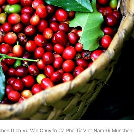
chen Dịch Vụ Vận Chuyển Cà Phê Từ Việt Nam Đi München 