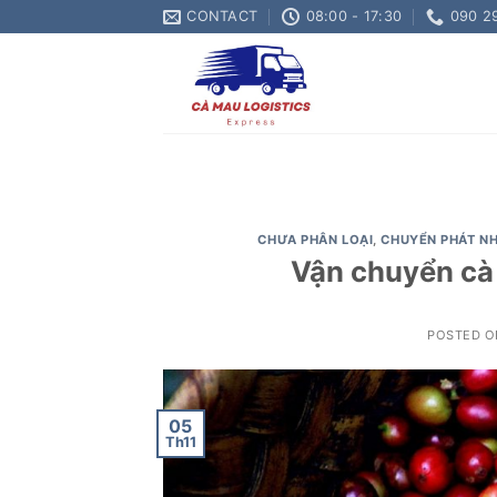
Skip
CONTACT
08:00 - 17:30
090 2
to
content
CHƯA PHÂN LOẠI
,
CHUYỂN PHÁT NH
Vận chuyển cà
POSTED 
05
Th11