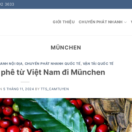
92 3633
GIỚI THIỆU
CHUYỂN PHÁT NHANH
MÜNCHEN
ANH NỘI ĐỊA
,
CHUYỂN PHÁT NHANH QUỐC TẾ
,
VẬN TẢI QUỐC TẾ
 phê từ Việt Nam đi München
ON
5 THÁNG 11, 2024
BY
TTS_CAMTUYEN