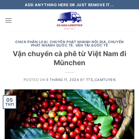
Skip
ADD ANYTHING HERE OR JUST REMOVE IT...
to
content
CHƯA PHÂN LOẠI
,
CHUYỂN PHÁT NHANH NỘI ĐỊA
,
CHUYỂN
PHÁT NHANH QUỐC TẾ
,
VẬN TẢI QUỐC TẾ
Vận chuyển cà phê từ Việt Nam đi
München
POSTED ON
5 THÁNG 11, 2024
BY
TTS_CAMTUYEN
05
Th11