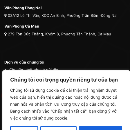
Văn Phòng Đồng Nai
02A12 Lê Thị Vân, KDC An Bình, Phường Trấn Biên, Đồng Nai
Văn Phòng Cà Mau
279 Tôn Đức Thắng, Khóm 8, Phường Tân Thành, Cà Mau
Dịch vụ của chúng tôi
Chuyển phát nhanh nội địa
Chuyển phát nhanh quốc tế
Chúng tôi coi trọng quyền riêng tư của bạn
Vận tải quốc tế
Chúng tôi sử dụng cookie để cải thiện trải nghiệm duyệt
Vận chuyển thú cưng
web của bạn, hiển thị quảng cáo hoặc nội dung được cá
Mua hộ hàng nước ngoài
nhân hóa và phân tích lưu lượng truy cập của chúng tôi.
Bằng cách nhấp vào "Chấp nhận tất cả", bạn đồng ý với
việc chúng tôi sử dụng cookie.