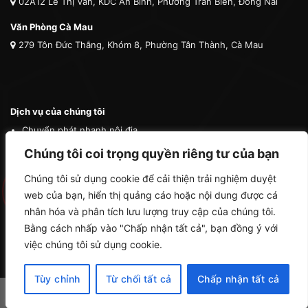
02A12 Lê Thị Vân, KDC An Bình, Phường Trấn Biên, Đồng Nai
Văn Phòng Cà Mau
279 Tôn Đức Thắng, Khóm 8, Phường Tân Thành, Cà Mau
Dịch vụ của chúng tôi
Chuyển phát nhanh nội địa
Chuyển phát nhanh quốc tế
Chúng tôi coi trọng quyền riêng tư của bạn
Vận tải quốc tế
Chúng tôi sử dụng cookie để cải thiện trải nghiệm duyệt
Vận chuyển thú cưng
web của bạn, hiển thị quảng cáo hoặc nội dung được cá
Mua hộ hàng nước ngoài
nhân hóa và phân tích lưu lượng truy cập của chúng tôi.
Bằng cách nhấp vào "Chấp nhận tất cả", bạn đồng ý với
việc chúng tôi sử dụng cookie.
Tùy chỉnh
Từ chối tất cả
Chấp nhận tất cả
Copyright 2026 ©
Cà Mau Logistics