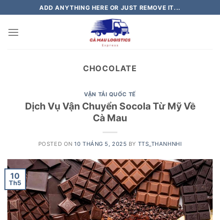
Skip
ADD ANYTHING HERE OR JUST REMOVE IT...
to
content
CHOCOLATE
VẬN TẢI QUỐC TẾ
Dịch Vụ Vận Chuyển Socola Từ Mỹ Về
Cà Mau
POSTED ON
10 THÁNG 5, 2025
BY
TTS_THANHNHI
10
Th5