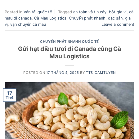
Posted in
Vận tải quốc tế
|
Tagged
an toàn và tin cậy
,
bột gia vị
,
cà
mau đi canada
,
Cà Mau Logistics
,
Chuyển phát nhanh
,
đặc sản
,
gia
vị
,
vận chuyển cà mau
Leave a comment
CHUYỂN PHÁT NHANH QUỐC TẾ
Gửi hạt điều tươi đi Canada cùng Cà
Mau Logistics
POSTED ON
17 THÁNG 4, 2025
BY
TTS_CAMTUYEN
17
Th4