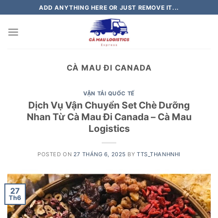
Skip
ADD ANYTHING HERE OR JUST REMOVE IT...
to
content
CÀ MAU ĐI CANADA
VẬN TẢI QUỐC TẾ
Dịch Vụ Vận Chuyển Set Chè Dưỡng
Nhan Từ Cà Mau Đi Canada – Cà Mau
Logistics
POSTED ON
27 THÁNG 6, 2025
BY
TTS_THANHNHI
27
Th6