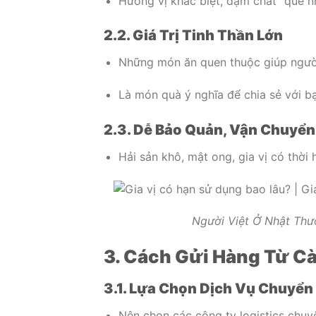
Hương vị khác biệt, đậm chất “quê nh
2.2. Giá Trị Tinh Thần Lớn
Những món ăn quen thuộc giúp người
Là món quà ý nghĩa để chia sẻ với bạ
2.3. Dễ Bảo Quản, Vận Chuyển
Hải sản khô, mật ong, gia vị có thời 
Người Việt Ở Nhật Th
3. Cách Gửi Hàng Từ C
3.1. Lựa Chọn Dịch Vụ Chuyển 
Nên chọn các công ty logistics chuy