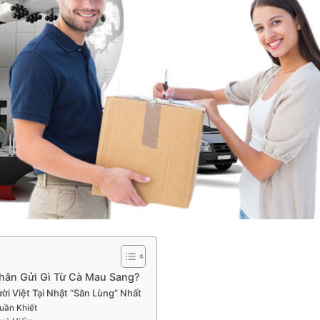
hân Gửi Gì Từ Cà Mau Sang?
i Việt Tại Nhật “Săn Lùng” Nhất
uần Khiết