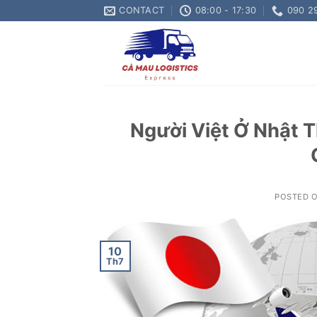
Skip
CONTACT
08:00 - 17:30
090 2
to
content
Người Việt Ở Nhật 
POSTED 
10
Th7