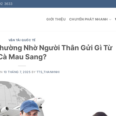
92 3633
GIỚI THIỆU
CHUYỂN PHÁT NHANH
VẬN TẢI QUỐC TẾ
Thường Nhờ Người Thân Gửi Gì Từ
Cà Mau Sang?
ON
10 THÁNG 7, 2025
BY
TTS_THANHNHI