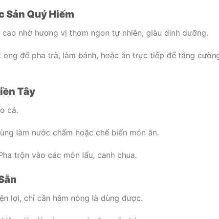
ặc Sản Quý Hiếm
cao nhờ hương vị thơm ngon tự nhiên, giàu dinh dưỡng.
 ong để pha trà, làm bánh, hoặc ăn trực tiếp để tăng cườn
iền Tây
ho cá.
dùng làm nước chấm hoặc chế biến món ăn.
 Pha trộn vào các món lẩu, canh chua.
 Sẵn
iện lợi, chỉ cần hâm nóng là dùng được.