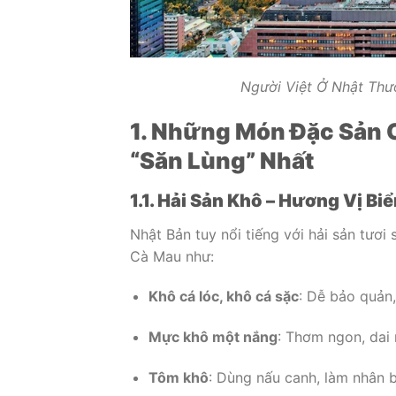
Người Việt Ở Nhật Th
1. Những Món Đặc Sản 
“Săn Lùng” Nhất
1.1. Hải Sản Khô – Hương Vị Bi
Nhật Bản tuy nổi tiếng với hải sản tươ
Cà Mau như:
Khô cá lóc, khô cá sặc
: Dễ bảo quản,
Mực khô một nắng
: Thơm ngon, dai
Tôm khô
: Dùng nấu canh, làm nhân 