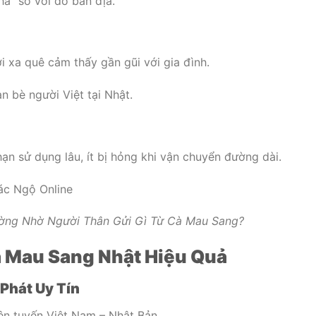
à” so với đồ bản địa.
 xa quê cảm thấy gần gũi với gia đình.
n bè người Việt tại Nhật.
hạn sử dụng lâu, ít bị hỏng khi vận chuyển đường dài.
ường Nhờ Người Thân Gửi Gì Từ Cà Mau Sang?
à Mau Sang Nhật Hiệu Quả
Phát Uy Tín
ên tuyến Việt Nam – Nhật Bản.