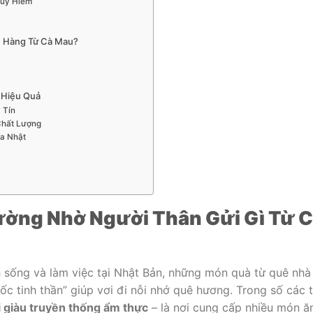
Quý Hiếm
ận Hàng Từ Cà Mau?
 Hiệu Quả
 Tín
Chất Lượng
ủa Nhật
ường Nhờ Người Thân Gửi Gì Từ 
h sống và làm việc tại Nhật Bản, những món quà từ quê nhà
uốc tinh thần” giúp vơi đi nỗi nhớ quê hương. Trong số các t
 giàu truyền thống ẩm thực
– là nơi cung cấp nhiều món ă