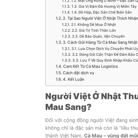
1.2. Mật Ong Rừng U Minh – Đặc Sản 
1.3. Gia Vị Đậm Đà Hương Vị Miền Tây
1.4. Đồ Hộp, Đặc Sản Chế Biến Sẵn
2. Tại Sao Người Việt Ở Nhật Thích Nh
2.1. Không Dễ Mua Ở Nhật
2.2. Giá Trị Tinh Thần Lớn
2.3. Dễ Bảo Quản, Vận Chuyển
3. Cách Gửi Hàng Từ Cà Mau Sang Nhật
3.1. Lựa Chọn Dịch Vụ Chuyển Phát Uy
3.2. Đóng Gói Cẩn Thận Để Đảm Bảo 
3.3. Lưu Ý Về Quy Định Nhập Khẩu C
Cam Kết Từ Cà Mau Logistics
Cách đặt dịch vụ
4. Kết Luận
Người Việt Ở Nhật Th
Mau Sang?
Đối với cộng đồng người Việt đang sin
không chỉ là đặc sản mà còn là “liều th
thành Việt Nam,
Cà Mau – vùng đất mũi