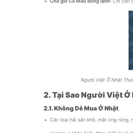
Chả giò Cà Mau đông lạnh
: Chỉ cần
Người Việt Ở Nhật Th
2. Tại Sao Người Việt 
2.1. Không Dễ Mua Ở Nhật
Các loại hải sản khô, mật ong rừng, 