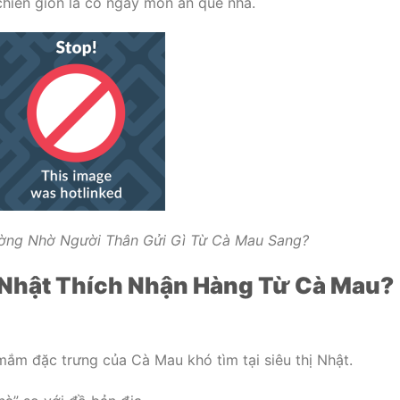
 chiên giòn là có ngay món ăn quê nhà.
ường Nhờ Người Thân Gửi Gì Từ Cà Mau Sang?
Ở Nhật Thích Nhận Hàng Từ Cà Mau?
mắm đặc trưng của Cà Mau khó tìm tại siêu thị Nhật.