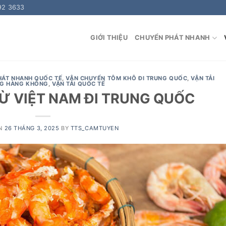
92 3633
GIỚI THIỆU
CHUYỂN PHÁT NHANH
HÁT NHANH QUỐC TẾ
,
VẬN CHUYỂN TÔM KHÔ ĐI TRUNG QUỐC
,
VẬN TẢI
G HÀNG KHÔNG
,
VẬN TẢI QUỐC TẾ
Ừ VIỆT NAM ĐI TRUNG QUỐC
ON
26 THÁNG 3, 2025
BY
TTS_CAMTUYEN