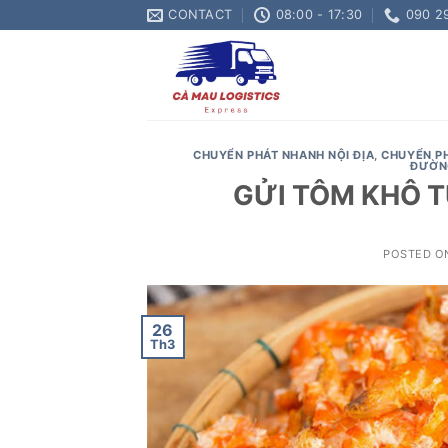
Skip
CONTACT
08:00 - 17:30
090 2
to
content
CHUYỂN PHÁT NHANH NỘI ĐỊA
,
CHUYỂN P
ĐƯỜN
GỬI TÔM KHÔ T
POSTED 
26
Th3