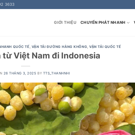
92 3633
GIỚI THIỆU
CHUYỂN PHÁT NHANH
NHANH QUỐC TẾ
,
VẬN TẢI ĐƯỜNG HÀNG KHÔNG
,
VẬN TẢI QUỐC TẾ
 từ Việt Nam đi Indonesia
ON
26 THÁNG 3, 2025
BY
TTS_THANHNHI