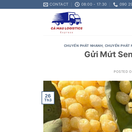
Skip
CONTACT
08:00 - 17:30
090 2
to
content
CHUYỂN PHÁT NHANH
,
CHUYỂN PHÁT 
Gửi Mứt Sen
POSTED 
26
Th3