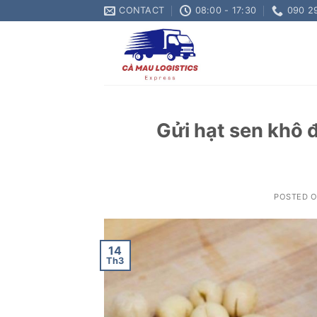
Skip
CONTACT
08:00 - 17:30
090 2
to
content
Gửi hạt sen khô 
POSTED 
14
Th3