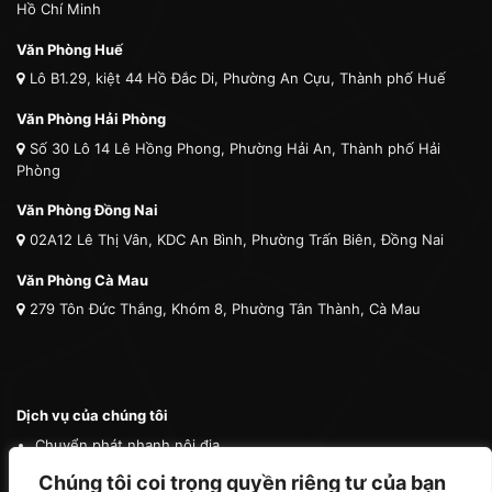
Hồ Chí Minh
Văn Phòng Huế
Lô B1.29, kiệt 44 Hồ Đắc Di, Phường An Cựu, Thành phố Huế
Văn Phòng Hải Phòng
Số 30 Lô 14 Lê Hồng Phong, Phường Hải An, Thành phố Hải
Phòng
Văn Phòng Đồng Nai
02A12 Lê Thị Vân, KDC An Bình, Phường Trấn Biên, Đồng Nai
Văn Phòng Cà Mau
279 Tôn Đức Thắng, Khóm 8, Phường Tân Thành, Cà Mau
Dịch vụ của chúng tôi
Chuyển phát nhanh nội địa
Chuyển phát nhanh quốc tế
Chúng tôi coi trọng quyền riêng tư của bạn