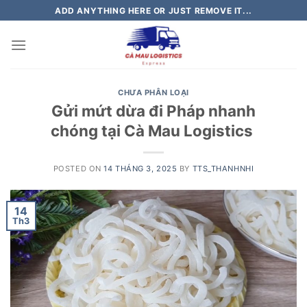
Skip
ADD ANYTHING HERE OR JUST REMOVE IT...
to
content
CHƯA PHÂN LOẠI
Gửi mứt dừa đi Pháp nhanh
chóng tại Cà Mau Logistics
POSTED ON
14 THÁNG 3, 2025
BY
TTS_THANHNHI
14
Th3