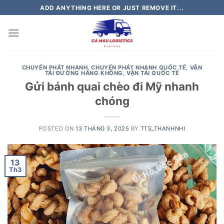
Skip
ADD ANYTHING HERE OR JUST REMOVE IT...
to
content
CHUYỂN PHÁT NHANH
,
CHUYỂN PHÁT NHANH QUỐC TẾ
,
VẬN
TẢI ĐƯỜNG HÀNG KHÔNG
,
VẬN TẢI QUỐC TẾ
Gửi bánh quai chèo đi Mỹ nhanh
chóng
POSTED ON
13 THÁNG 3, 2025
BY
TTS_THANHNHI
13
Th3